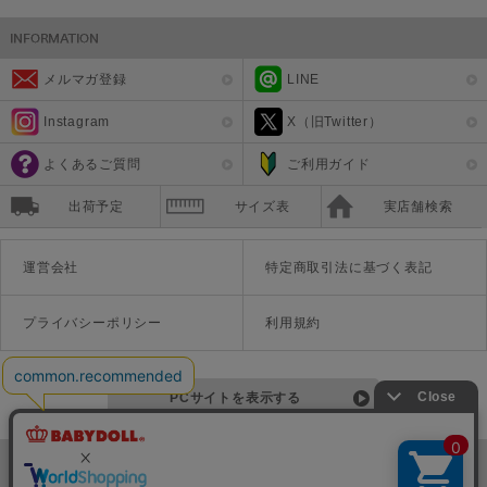
メルマガ登録
LINE
Instagram
X（旧Twitter）
よくあるご質問
ご利用ガイド
出荷予定
サイズ表
実店舗検索
運営会社
特定商取引法に基づく表記
プライバシーポリシー
利用規約
PCサイトを表示する
©Disney ©Disney/Pixar ©Disney. Based on the "Winnie the Pooh" works by A.A. Milne and E.H. Shepard.
TM＆©Universal Studios
© '26 SANRIO CO., LTD. APPR. NO. L670222