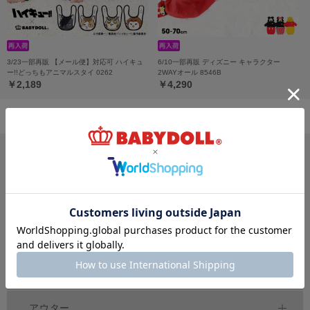
3/23一部再販 【メール便】対応可 ハイキュ
6/10一部再販 ディズニー キャラクター
ー!!どっちもアニマルスタイ 0262
2WAYオール 8546B
￥2,189
￥4,290
サイズ・カテゴリから探す
新生児
ベビー
キッズ
70
80
90
100
150
～
cm
～
cm
～
cm
ジュニア
大人
おそろい
140～
160
cm
S
XL
親子ペア
～
トップス
アウター