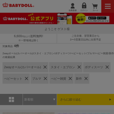
ようこそ ゲスト様
6,600
送料無料!
ご注文後、翌営業日から
円以上で
3〜5営業日以内に出荷予定
※一部地域は除く
4件
対象商品
2wayオール(カバーオール)/スタイ・エプロン/ボディスーツ/べビーセット/ブルマ/べビー雑貨/新作
の検索結果
2wayオール(カバーオール)
スタイ・エプロン
ボディスーツ
べビーセット
ブルマ
べビー雑貨
新作
新着順
さらに絞り込む