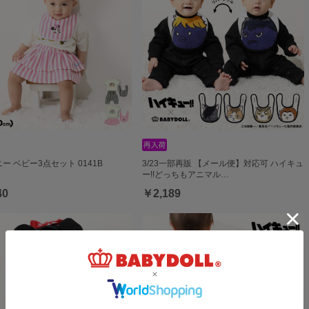
ー ベビー3点セット 0141B
3/23一部再販 【メール便】対応可 ハイキュ
ー!!どっちもアニマル…
40
￥2,189