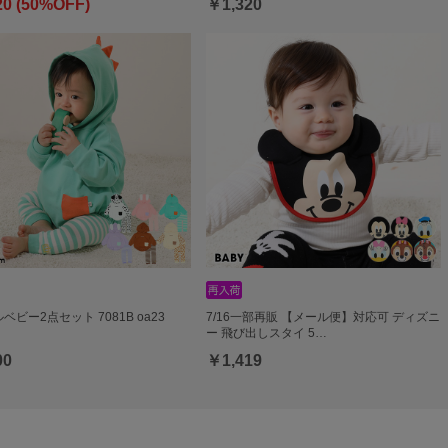
20 (50%OFF)
￥1,320
ベビー2点セット 7081B oa23
7/16一部再販 【メール便】対応可 ディズニ
ー 飛び出しスタイ 5…
00
￥1,419