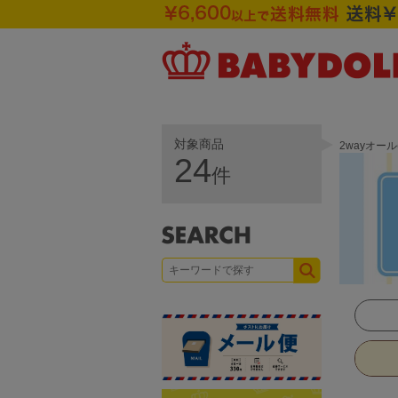
対象商品
2wayオー
24
件