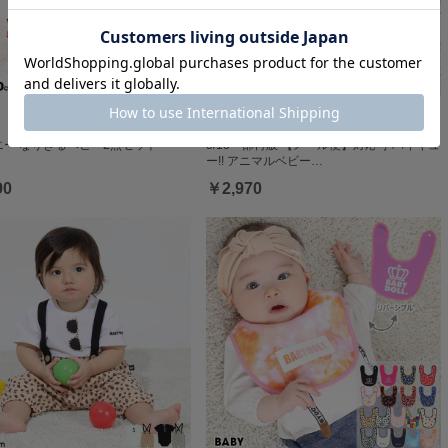
ニー なりきるベビー2点セット
5/18一部再販 【メール便】対応可 ハイキュ
ー!! アニマルベビー…
90
￥2,970