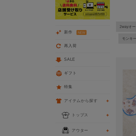
2wayオ
新作
モンキ
再入荷
SALE
ギフト
特集
アイテムから探す
トップス
アウター