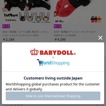
3/23一部再販 【メール便】対応可 ハイキュ
6/10一部再販 ディズニー キャラクター
ー!!どっちもアニマルスタイ 0262
2WAYオール 8546B
￥2,189
￥4,290
サイズ・カテゴリから探す
新生児
ベビー
キッズ
70
80
90
100
150
～
cm
～
cm
～
cm
ジュニア
大人
おそろい
140～
160
cm
S
XL
親子ペア
～
トップス