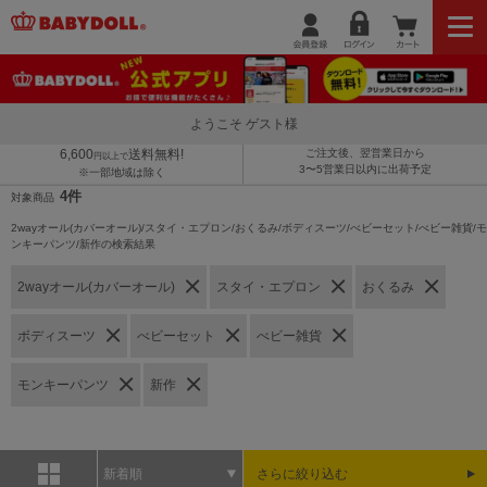
ようこそ ゲスト様
6,600
送料無料!
ご注文後、翌営業日から
円以上で
3〜5営業日以内に出荷予定
※一部地域は除く
4件
対象商品
2wayオール(カバーオール)/スタイ・エプロン/おくるみ/ボディスーツ/べビーセット/べビー雑貨/モ
ンキーパンツ/新作の検索結果
2wayオール(カバーオール)
スタイ・エプロン
おくるみ
ボディスーツ
べビーセット
べビー雑貨
モンキーパンツ
新作
新着順
さらに絞り込む