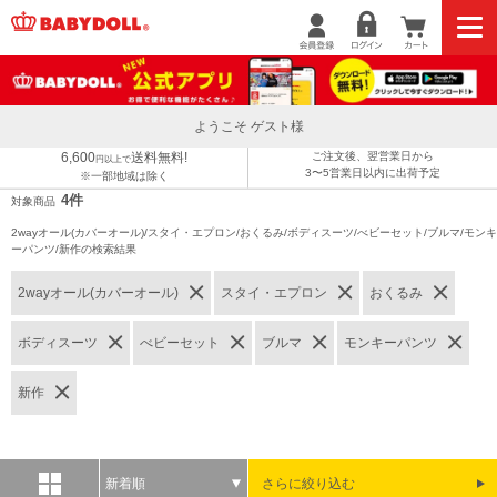
ようこそ ゲスト様
6,600
送料無料!
ご注文後、翌営業日から
円以上で
3〜5営業日以内に出荷予定
※一部地域は除く
4件
対象商品
2wayオール(カバーオール)/スタイ・エプロン/おくるみ/ボディスーツ/べビーセット/ブルマ/モンキ
ーパンツ/新作の検索結果
2wayオール(カバーオール)
スタイ・エプロン
おくるみ
ボディスーツ
べビーセット
ブルマ
モンキーパンツ
新作
新着順
さらに絞り込む