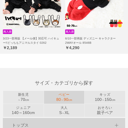
3/23一部再販 【メール便】対応可 ハイキュ
6/10一部再販 ディズニー キャラクター
ー!!どっちもアニマルスタイ 0262
2WAYオール 8546B
￥2,189
￥4,290
サイズ・カテゴリから探す
新生児
ベビー
キッズ
70
80
90
100
150
～
cm
～
cm
～
cm
ジュニア
大人
おそろい
140～
160
cm
S
XL
親子ペア
～
トップス