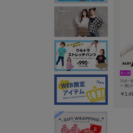
7/16
ー 飛び
￥1,4