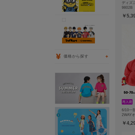
ディズ
9802B
￥5,3
価格から探す
6/10
2WAYオ
￥4,2