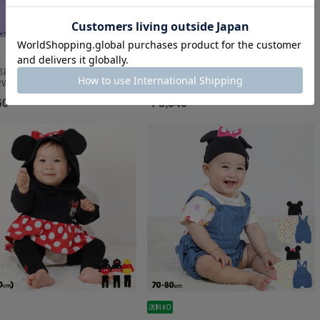
一部再販 【メール便】対応可 ディズニ
ディズニー ベビー3点セット 0141B
2WAYオール…
60
￥5,940