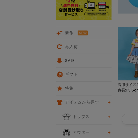
新作
再入荷
SALE
ギフト
着用サイズ:1
特集
身長:113.5
アイテムから探す
トップス
アウター