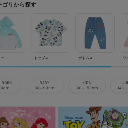
テゴリから探す
ター
トップス
ボトムス
ワ
 BORN
BABY
KIDS
JU
70cm
80～90cm
100～150cm
140～