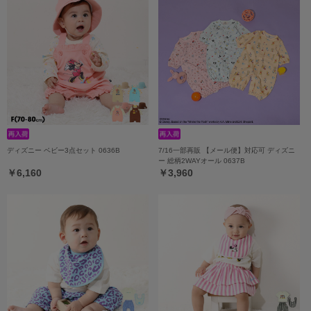
ディズニー ベビー3点セット 0636B
7/16一部再販 【メール便】対応可 ディズニ
ー 総柄2WAYオール 0637B
￥6,160
￥3,960