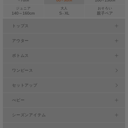
～
cm
～
cm
～
cm
ジュニア
大人
おそろい
140～
160
cm
S
XL
親子ペア
～
トップス
アウター
ボトムス
ワンピース
セットアップ
べビー
シーズンアイテム