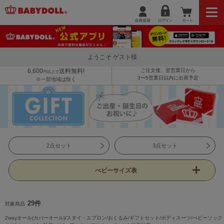
ようこそ ゲスト様
6,600
送料無料!
ご注文後、翌営業日から
円以上で
3〜5営業日以内に出荷予定
※一部地域は除く
2点セット
3点セット
べビーサイズ表
29件
対象商品
2wayオール(カバーオール)/スタイ・エプロン/おくるみ/ギフトセット/ボディスーツ/べビーソック