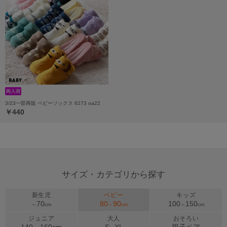
3/23一部再販 ベビーソックス 6273 oa22
￥440
サイズ・カテゴリから探す
新生児
ベビー
キッズ
70
80
90
100
150
～
cm
～
cm
～
cm
ジュニア
大人
おそろい
140～
160
cm
S
XL
親子ペア