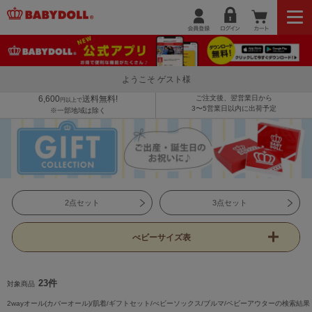
ようこそ ゲスト様
6,600
送料無料!
ご注文後、翌営業日から
円以上で
3〜5営業日以内に出荷予定
※一部地域は除く
2点セット
3点セット
べビーサイズ表
23件
対象商品
2wayオール(カバーオール)/肌着/ギフトセット/べビーソックス/ブルマ/ベビーアウターの検索結果