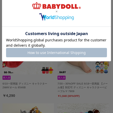
ディズニー ベビー3点セット 9136B
4/8一部再販 ディズニー ベビーソックス
8592
￥6,930
￥539
6/10一部再販 ディズニー キャラクター
7/30～30%OFF SALE 6/19一部再販 【メー
2WAYオール 8546B
ル便】対応可 ディズニー キャラクターベビ
ーブルマ 7909
￥4,290
￥1,848 (30%OFF)