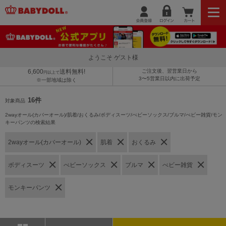
ようこそ ゲスト様
6,600
送料無料!
ご注文後、翌営業日から
円以上で
3〜5営業日以内に出荷予定
※一部地域は除く
16件
対象商品
2wayオール(カバーオール)/肌着/おくるみ/ボディスーツ/べビーソックス/ブルマ/べビー雑貨/モン
キーパンツの検索結果
2wayオール(カバーオール)
肌着
おくるみ
ボディスーツ
べビーソックス
ブルマ
べビー雑貨
モンキーパンツ