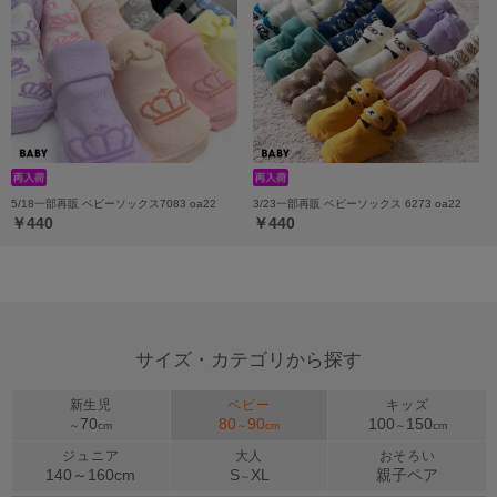
5/18一部再販 ベビーソックス7083 oa22
3/23一部再販 ベビーソックス 6273 oa22
￥440
￥440
サイズ・カテゴリから探す
新生児
ベビー
キッズ
70
80
90
100
150
～
cm
～
cm
～
cm
ジュニア
大人
おそろい
140～
160
cm
S
XL
親子ペア
～