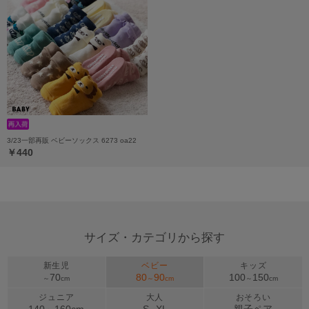
3/23一部再販 ベビーソックス 6273 oa22
￥440
サイズ・カテゴリから探す
新生児
ベビー
キッズ
70
80
90
100
150
～
cm
～
cm
～
cm
ジュニア
大人
おそろい
140～
160
cm
S
XL
親子ペア