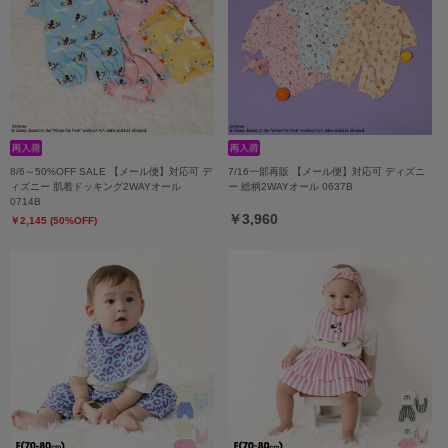
8/6～50%OFF SALE 【メール便】対応可 デ
7/16一部再販 【メール便】対応可 ディズニ
ィズニー 肌着ドッキング2WAYオール
ー 総柄2WAYオール 0637B
0714B
￥3,960
￥2,145 (50%OFF)