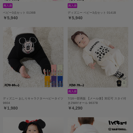
ベビー3点セット 0136B
ディズニー ベビー3点セット 0141B
￥5,940
￥5,940
ディズニー おしりキャラクターべビータイツ
7/16一部再販 【メール便】対応可 スタイ付
9604
き2WAYオール 9637B
￥1,980
￥4,290