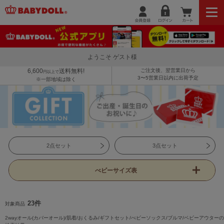
ようこそ ゲスト様
6,600
送料無料!
ご注文後、翌営業日から
円以上で
3〜5営業日以内に出荷予定
※一部地域は除く
2点セット
3点セット
べビーサイズ表
23件
対象商品
2wayオール(カバーオール)/肌着/おくるみ/ギフトセット/べビーソックス/ブルマ/ベビーアウターの