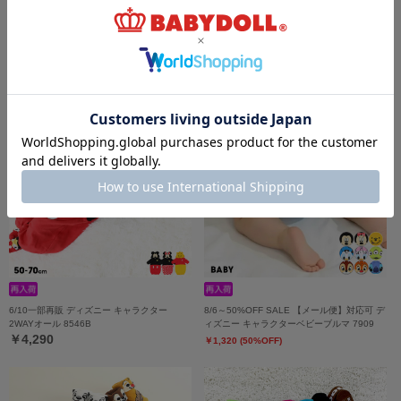
ディズニー ベビー3点セット 9136B
4/8一部再販 ディズニー ベビーソックス
8592
￥6,930
￥539
6/10一部再販 ディズニー キャラクター
8/6～50%OFF SALE 【メール便】対応可 デ
2WAYオール 8546B
ィズニー キャラクターベビーブルマ 7909
￥4,290
￥1,320 (50%OFF)