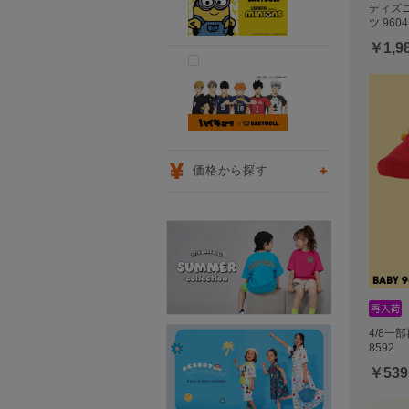
ディズ
ツ 9604
￥1,9
価格から探す
4/8一
8592
￥539