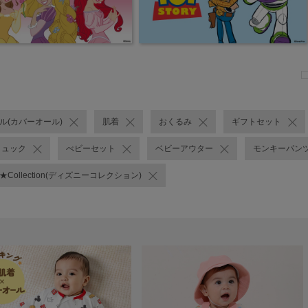
ール(カバーオール)
肌着
おくるみ
ギフトセット
リュック
べビーセット
ベビーアウター
モンキーパン
Y★Collection(ディズニーコレクション)