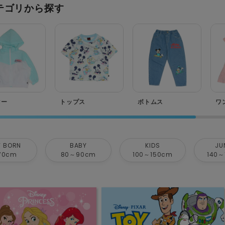
テゴリから探す
ター
トップス
ボトムス
ワ
 BORN
BABY
KIDS
JU
70cm
80～90cm
100～150cm
140～