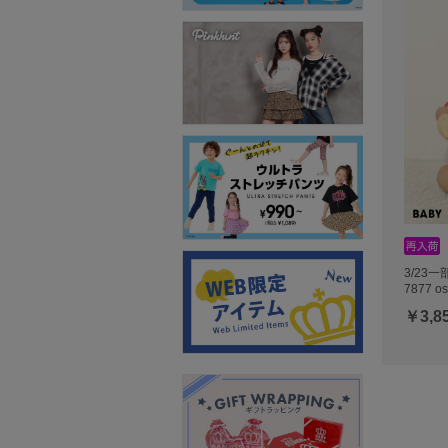
3/23
7877 o
￥3,8