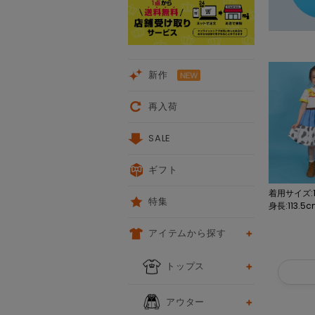
新作
再入荷
SALE
ギフト
着用サイズ:1
特集
身長:113.5
アイテムから探す
トップス
アウター