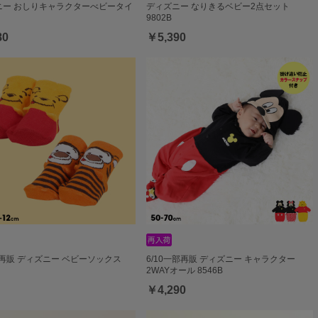
ニー おしりキャラクターべビータイ
ディズニー なりきるベビー2点セット
9802B
80
￥5,390
部再販 ディズニー ベビーソックス
6/10一部再販 ディズニー キャラクター
2WAYオール 8546B
￥4,290