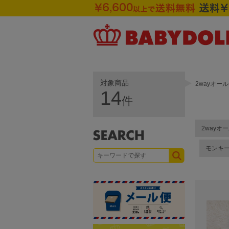
対象商品
2wayオー
14
件
2wayオ
モンキ