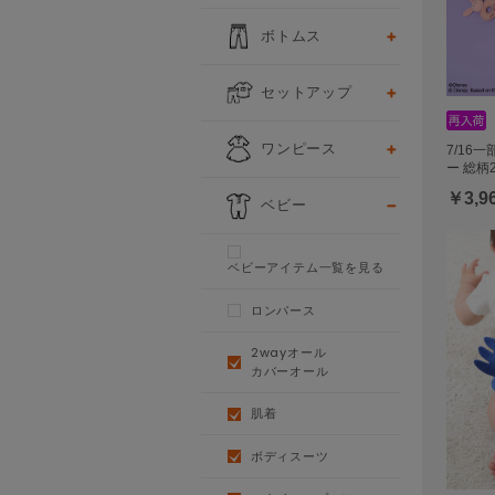
ボトムス
セットアップ
ワンピース
7/16
ー 総柄
￥3,9
ベビー
ベビーアイテム一覧を見る
ロンパース
2wayオール
カバーオール
肌着
ボディスーツ