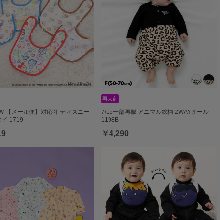
NEW 【メール便】対応可 ディズニー
7/16一部再販 アニマル総柄 2WAYオール
イ 1719
1198B
19
￥4,290