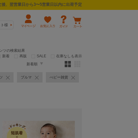
後、翌営業日から3〜5営業日以内に出荷予定
スト様
パンツの検索結果
新着
再販
SALE
在庫なしも表示
新着順
ツ
ブルマ
べビー雑貨