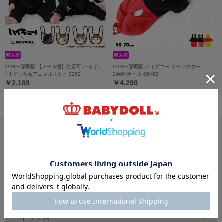
3/23一部再販 【メール便】対応可 ハイキュ
6/10一部再販 ディズニー キャラクター
ー!!どっちもアニマルスタイ 0262
2WAYオール 8546B
￥2,189
￥4,290
サイズ・カテゴリから探す
新生児
ベビー
キッズ
70
80
90
100
150
～
cm
～
cm
～
cm
ジュニア
大人
おそろい
140～
160
cm
S
XL
親子ペア
～
トップス