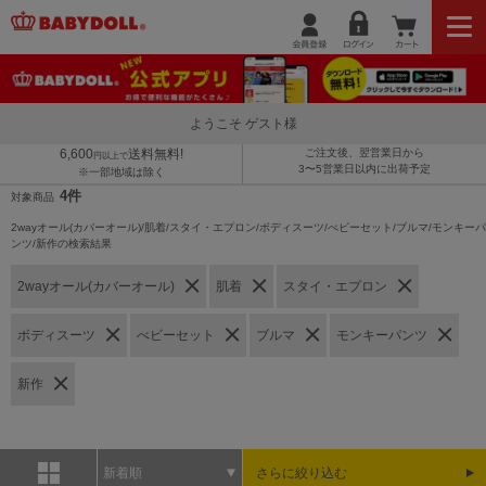
ようこそ ゲスト様
6,600
送料無料!
ご注文後、翌営業日から
円以上で
3〜5営業日以内に出荷予定
※一部地域は除く
4件
対象商品
2wayオール(カバーオール)/肌着/スタイ・エプロン/ボディスーツ/べビーセット/ブルマ/モンキーパ
ンツ/新作の検索結果
2wayオール(カバーオール)
肌着
スタイ・エプロン
ボディスーツ
べビーセット
ブルマ
モンキーパンツ
新作
新着順
さらに絞り込む