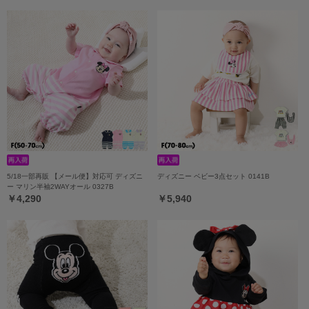
5/18一部再販 【メール便】対応可 ディズニ
ディズニー ベビー3点セット 0141B
ー マリン半袖2WAYオール 0327B
￥4,290
￥5,940