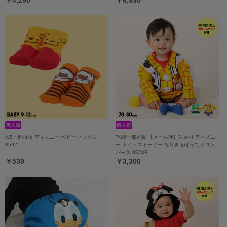
4/8一部再販 ディズニー ベビーソックス
7/16一部再販 【メール便】対応可 ディズニ
8592
ー トイ・ストーリー なりきるぽってりロン
パース 8524B
￥539
￥3,300