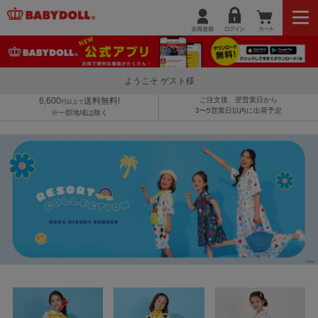
ようこそ ゲスト様
6,600
送料無料!
ご注文後、翌営業日から
円以上で
3〜5営業日以内に出荷予定
※一部地域は除く