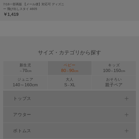
7/16一部再販 【メール便】対応可 ディズニ
ー 飛び出しスタイ 4605
￥1,419
サイズ・カテゴリから探す
新生児
ベビー
キッズ
70
80
90
100
150
～
cm
～
cm
～
cm
ジュニア
大人
おそろい
140～
160
cm
S
XL
親子ペア
～
トップス
アウター
ボトムス