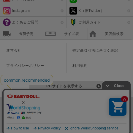
Instagram
X（旧Twitter）
よくあるご質問
ご利用ガイド
出荷予定
サイズ表
実店舗検索
運営会社
特定商取引法に基づく表記
プライバシーポリシー
利用規約
PCサイトを表示する
©Disney ©Disney/Pixar ©Disney. Based on the "Winnie the Pooh" works by A.A. Milne and E.H. Shepard.
TM＆©Universal Studios
© '26 SANRIO CO., LTD. APPR. NO. L670222
株式会社COZY
〒542-0081 大阪府大阪市中央区南船場1-16-10 大阪岡本ビル3Ｆ
TEL:06-6125-1458
Copyright
BABYDOLL（ベビードール）公式通販サイト 株式会社COZY
all rights reserved.