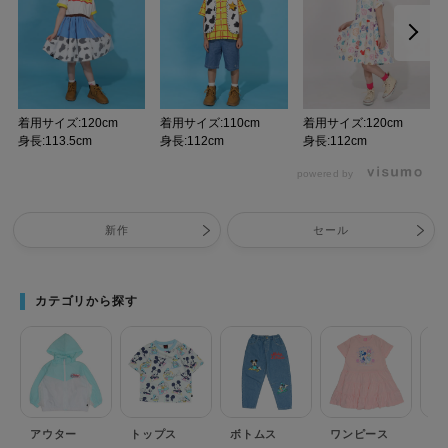
着用サイズ:120cm
着用サイズ:110cm
着用サイズ:120cm
身長:113.5cm
身長:112cm
身長:112cm
powered by
新作
セール
カテゴリから探す
アウター
トップス
ボトムス
ワンピース
セ