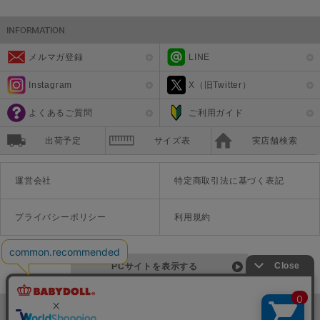
メルマガ登録
LINE
Instagram
X（旧Twitter）
よくあるご質問
ご利用ガイド
出荷予定
サイズ表
実店舗検索
運営会社
特定商取引法に基づく表記
プライバシーポリシー
利用規約
PCサイトを表示する
©Disney ©Disney/Pixar ©Disney. Based on the "Winnie the Pooh" works by A.A. Milne and E.H. Shepard.
TM＆©Universal Studios