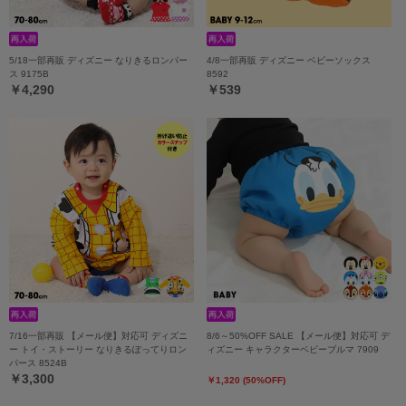
5/18一部再販 ディズニー なりきるロンパー
4/8一部再販 ディズニー ベビーソックス
ス 9175B
8592
￥4,290
￥539
7/16一部再販 【メール便】対応可 ディズニ
8/6～50%OFF SALE 【メール便】対応可 デ
ー トイ・ストーリー なりきるぽってりロン
ィズニー キャラクターベビーブルマ 7909
パース 8524B
￥3,300
￥1,320 (50%OFF)