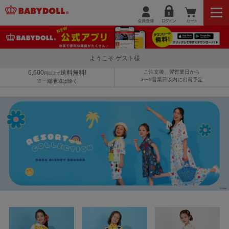
ようこそ ゲスト様
6,600
送料無料!
ご注文後、翌営業日から
円以上で
3〜5営業日以内に出荷予定
※一部地域は除く