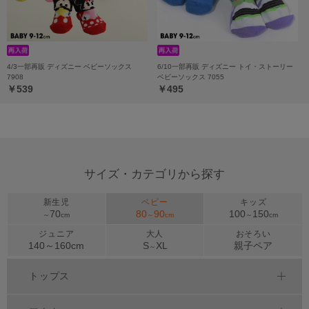
4/3一部再販 ディズニー ベビーソックス
6/10一部再販 ディズニー トイ・ストーリー
7908
ベビーソックス 7055
￥539
￥495
サイズ・カテゴリから探す
新生児
ベビー
キッズ
70
80
90
100
150
～
cm
～
cm
～
cm
ジュニア
大人
おそろい
140～
160
cm
S
XL
親子ペア
～
トップス