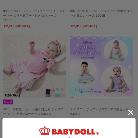
8/6～50%OFF SALE ディズニー トイ・スト
8/6～50%OFF SALE ディズニー 総柄サロペ
ーリー なりきるフード付きロンパース
ット風ロンパース 1209B
1286B
￥2,310 (50%OFF)
￥2,310 (50%OFF)
5/18一部再販 【メール便】対応可 ディズニ
ディズニー チュニック&ブルマ 2点セット
ー マリン半袖2WAYオール 0327B
0324B
￥4,290
￥5,390