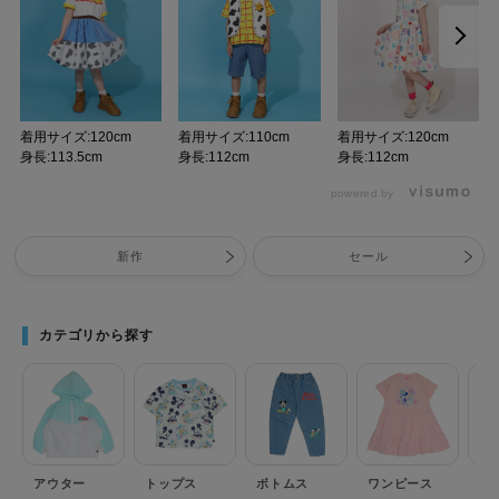
着用サイズ:120cm
着用サイズ:110cm
着用サイズ:120cm
身長:113.5cm
身長:112cm
身長:112cm
powered by
新作
セール
カテゴリから探す
アウター
トップス
ボトムス
ワンピース
セ