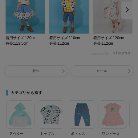
着用サイズ:120cm
着用サイズ:110cm
着用サイズ:120cm
身長:113.5cm
身長:112cm
身長:112cm
powered by
新作
セール
カテゴリから探す
アウター
トップス
ボトムス
ワンピース
セ