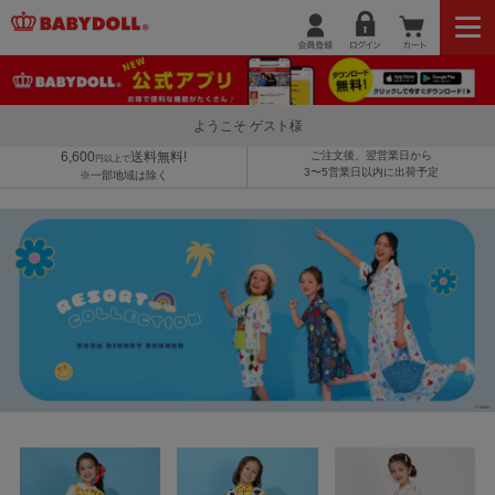
ようこそ ゲスト様
6,600
送料無料!
ご注文後、翌営業日から
円以上で
3〜5営業日以内に出荷予定
※一部地域は除く