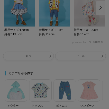
着用サイズ:120cm
着用サイズ:110cm
着用サイズ:120cm
身長:113.5cm
身長:112cm
身長:112cm
powered by
新作
セール
カテゴリから探す
アウター
トップス
ボトムス
ワンピース
セ