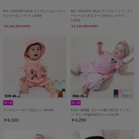
8/6～50%OFF SALE ディズニー おしりキャ
8/6～50%OFF SALE ディズニー トイ・スト
ラクターロンパース 1208B
ーリー なりきるフード付きロンパース
1286B
￥2,145 (50%OFF)
￥2,310 (50%OFF)
ディズニー ベビー3点セット 0636B
5/18一部再販 【メール便】対応可 ディズニ
ー マリン半袖2WAYオール 0327B
￥6,160
￥4,290