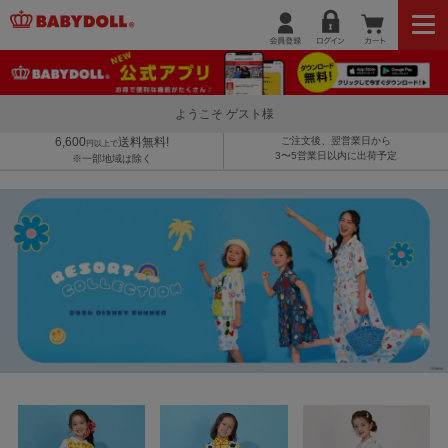
ようこそ ゲスト様
6,600
送料無料!
ご注文後、翌営業日から
円以上で
3〜5営業日以内に出荷予定
※一部地域は除く