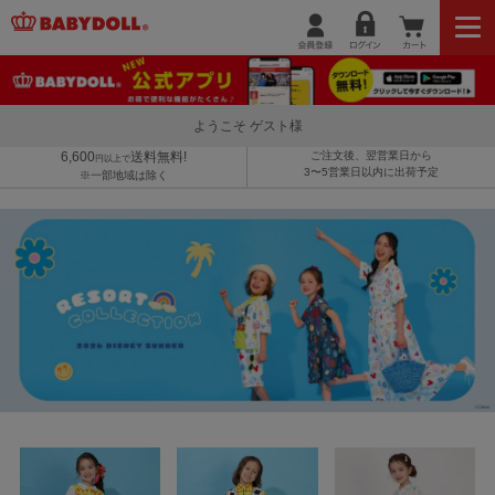
ようこそ ゲスト様
6,600
送料無料!
ご注文後、翌営業日から
円以上で
3〜5営業日以内に出荷予定
※一部地域は除く