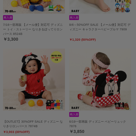
7/16一部再販 【メール便】対応可 ディズニ
8/6～50%OFF SALE 【メール便】対応可 デ
ー トイ・ストーリー なりきるぽってりロン
ィズニー キャラクターベビーブルマ 7909
パース 8524B
￥3,300
￥1,320 (50%OFF)
【OUTLET】30%OFF SALE ディズニー な
6/19一部再販 ディズニー ベビーリュック
りきりロンパース 7874B
7876
￥3,850
￥3,003 (30%OFF)