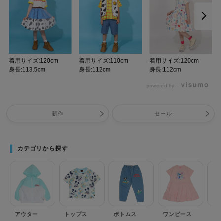
着用サイズ:120cm
着用サイズ:110cm
着用サイズ:120cm
身長:113.5cm
身長:112cm
身長:112cm
powered by
新作
セール
カテゴリから探す
アウター
トップス
ボトムス
ワンピース
セ