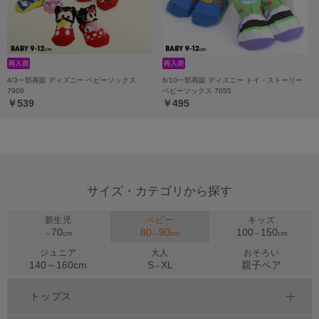
4/3一部再販 ディズニー ベビーソックス
6/10一部再販 ディズニー トイ・ストーリー
7908
ベビーソックス 7055
￥539
￥495
サイズ・カテゴリから探す
新生児
ベビー
キッズ
70
80
90
100
150
～
cm
～
cm
～
cm
ジュニア
大人
おそろい
140～
160
cm
S
XL
親子ペア
～
トップス