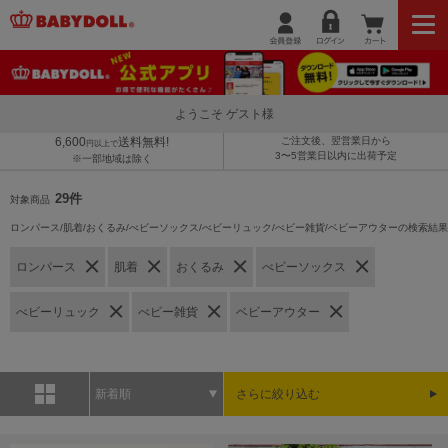
ようこそ ゲスト様
6,600
送料無料!
ご注文後、翌営業日から
円以上で
3〜5営業日以内に出荷予定
※一部地域は除く
29件
対象商品
ロンパース/肌着/おくるみ/べビーソックス/べビーリュック/べビー雑貨/ベビーアウターの検索結果
ロンパース
肌着
おくるみ
べビーソックス
べビーリュック
べビー雑貨
ベビーアウター
新着順
さらに絞り込む