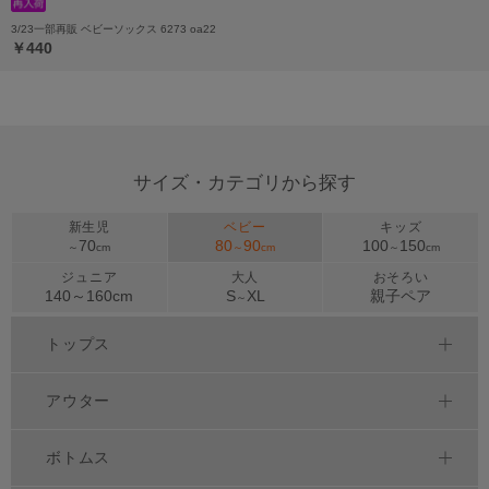
3/23一部再販 ベビーソックス 6273 oa22
￥440
サイズ・カテゴリから探す
新生児
ベビー
キッズ
70
80
90
100
150
～
cm
～
cm
～
cm
ジュニア
大人
おそろい
140～
160
cm
S
XL
親子ペア
～
トップス
アウター
ボトムス