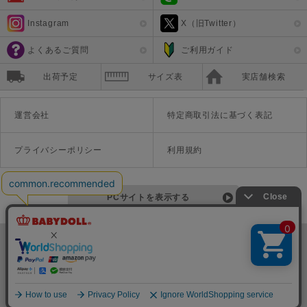
Instagram
X（旧Twitter）
よくあるご質問
ご利用ガイド
出荷予定
サイズ表
実店舗検索
運営会社
特定商取引法に基づく表記
プライバシーポリシー
利用規約
PCサイトを表示する
©Disney ©Disney/Pixar ©Disney. Based on the "Winnie the Pooh" works by A.A. Milne and E.H. Shepard.
TM＆©Universal Studios
© '26 SANRIO CO., LTD. APPR. NO. L670222
株式会社COZY
〒542-0081 大阪府大阪市中央区南船場1-16-10 大阪岡本ビル3Ｆ
TEL:06-6125-1458
Copyright
BABYDOLL（ベビードール）公式通販サイト 株式会社COZY
all rights reserved.