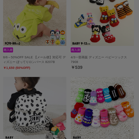
8/6～50%OFF SALE 【メール便】対応可 デ
4/3一部再販 ディズニー ベビーソックス
ィズニー ぽってりロンパース 8207B
7908
￥539
￥1,650 (50%OFF)