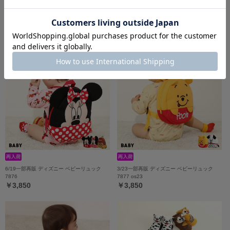
7/16一部再販 【メール便】対応可 ディズニ
【OUTLET】30%OFF SALE ディズニー な
ー トイ・ストーリー なりきるぽってりロン
りきりロンパース 7874B
パース 8524B
￥3,300
￥3,003 (30%OFF)
6/19一部再販 ディズニー ベビーリュック
3/23一部再販 ディズニー ベビーリュック
7876
7877 os23
￥3,850
￥3,850