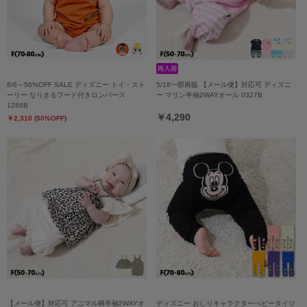
8/6～50%OFF SALE ディズニー トイ・スト
5/18一部再販 【メール便】対応可 ディズニ
ーリー なりきるフード付きロンパース
ー マリン半袖2WAYオール 0327B
1286B
￥4,290
￥2,310 (50%OFF)
【メール便】対応可 アニマル柄半袖2WAYオ
ディズニー おしりキャラクターべビータイツ