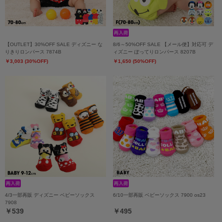
【OUTLET】30%OFF SALE ディズニー な
8/6～50%OFF SALE 【メール便】対応可 デ
りきりロンパース 7874B
ィズニー ぽってりロンパース 8207B
￥3,003 (30%OFF)
￥1,650 (50%OFF)
4/3一部再販 ディズニー ベビーソックス
6/10一部再販 ベビーソックス 7900 os23
7908
￥539
￥495