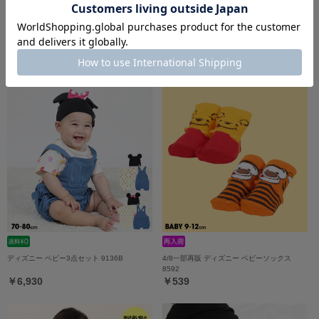
5/18一部再販 【メール便】対応可 ハイキュ
5/18一部再販 ディズニー なりきるロンパー
ー!! アニマルベビーブルマ 9860B
ス 9175B
￥2,970
￥4,290
ディズニー ベビー3点セット 9136B
4/8一部再販 ディズニー ベビーソックス
8592
￥6,930
￥539