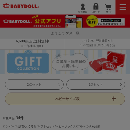
ようこそ ゲスト様
6,600
送料無料!
ご注文後、翌営業日から
円以上で
3〜5営業日以内に出荷予定
※一部地域は除く
2点セット
3点セット
べビーサイズ表
34件
対象商品
ロンパース/肌着/おくるみ/ギフトセット/べビーソックス/ブルマの検索結果