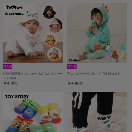
6/10一部再販 ハイキュー!!もふもふロンパー
アニマルベビー2点セット 7081B oa23
ス 7254B
￥4,950
￥4,400