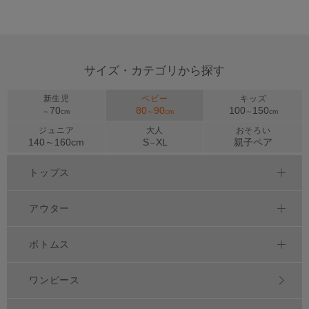
サイズ・カテゴリから探す
新生児
ベビー
キッズ
70
80
90
100
150
～
cm
～
cm
～
cm
ジュニア
大人
おそろい
140～
160
cm
S
XL
親子ペア
～
トップス
アウター
ボトムス
ワンピース