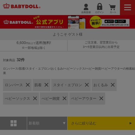
ようこそ ゲスト様
6,600
送料無料!
ご注文後、翌営業日から
円以上で
3〜5営業日以内に出荷予定
※一部地域は除く
32件
対象商品
ロンパース/肌着/スタイ・エプロン/おくるみ/べビーソックス/べビー雑貨/ベビーアウターの検索結
果
ロンパース
肌着
スタイ・エプロン
おくるみ
べビーソックス
べビー雑貨
ベビーアウター
新着順
さらに絞り込む