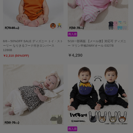
8/6～50%OFF SALE ディズニー トイ・スト
5/18一部再販 【メール便】対応可 ディズニ
ーリー なりきるフード付きロンパース
ー マリン半袖2WAYオール 0327B
1286B
￥4,290
￥2,310 (50%OFF)