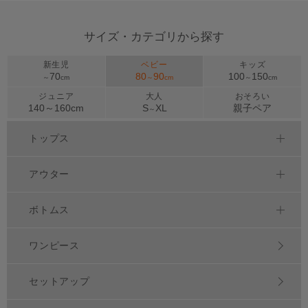
サイズ・カテゴリから探す
新生児
ベビー
キッズ
70
80
90
100
150
～
cm
～
cm
～
cm
ジュニア
大人
おそろい
140～
160
cm
S
XL
親子ペア
～
トップス
アウター
ボトムス
ワンピース
セットアップ