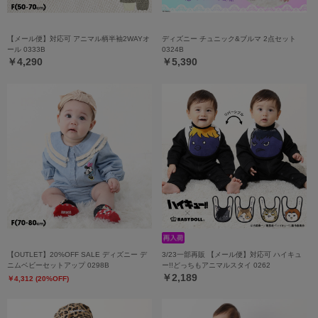
【メール便】対応可 アニマル柄半袖2WAYオ
ディズニー チュニック&ブルマ 2点セット
ール 0333B
0324B
￥4,290
￥5,390
【OUTLET】20%OFF SALE ディズニー デ
3/23一部再販 【メール便】対応可 ハイキュ
ニムベビーセットアップ 0298B
ー!!どっちもアニマルスタイ 0262
￥2,189
￥4,312 (20%OFF)