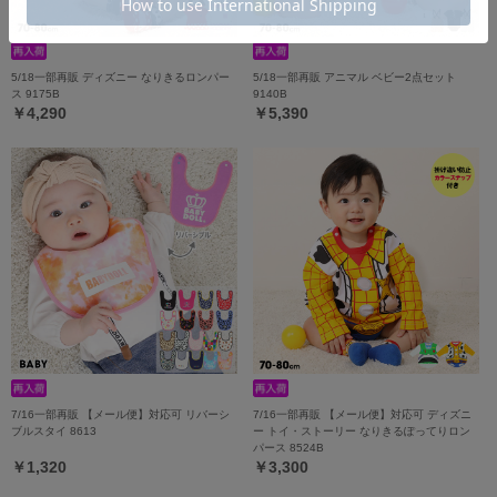
5/18一部再販 ディズニー なりきるロンパー
5/18一部再販 アニマル ベビー2点セット
ス 9175B
9140B
￥4,290
￥5,390
7/16一部再販 【メール便】対応可 リバーシ
7/16一部再販 【メール便】対応可 ディズニ
ブルスタイ 8613
ー トイ・ストーリー なりきるぽってりロン
パース 8524B
￥1,320
￥3,300