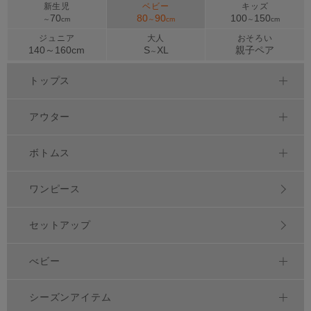
新生児
ベビー
キッズ
70
80
90
100
150
～
cm
～
cm
～
cm
ジュニア
大人
おそろい
140～
160
cm
S
XL
親子ペア
～
トップス
アウター
ボトムス
ワンピース
セットアップ
べビー
シーズンアイテム