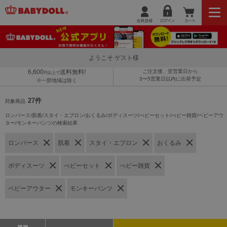
ようこそ ゲスト様
6,600
送料無料!
ご注文後、翌営業日から
円以上で
3〜5営業日以内に出荷予定
※一部地域は除く
27件
対象商品
ロンパース/肌着/スタイ・エプロン/おくるみ/ボディスーツ/べビーセット/べビー雑貨/ベビーアウ
ター/モンキーパンツの検索結果
ロンパース
肌着
スタイ・エプロン
おくるみ
ボディスーツ
べビーセット
べビー雑貨
ベビーアウター
モンキーパンツ