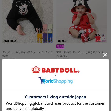
ディズニー おしりキャラクターべビータイツ
5/18一部再販 ディズニー なりきるロンパー
9604
ス 9175B
￥1,980
￥4,290