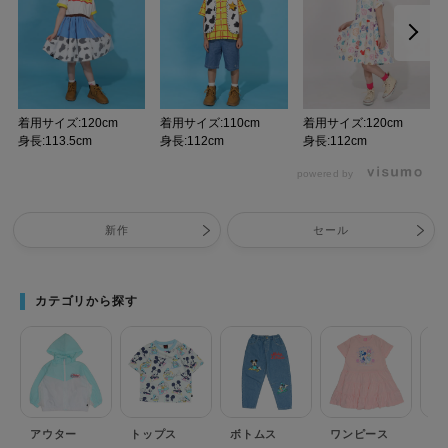
着用サイズ:120cm
着用サイズ:110cm
着用サイズ:120cm
身長:113.5cm
身長:112cm
身長:112cm
powered by
新作
セール
カテゴリから探す
アウター
トップス
ボトムス
ワンピース
セ