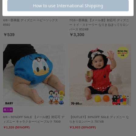
4/8一部再販 ディズニー ベビーソックス
7/16一部再販 【メール便】対応可 ディズニ
8592
ー トイ・ストーリー なりきるぽってりロン
パース 8524B
￥539
￥3,300
8/6～50%OFF SALE 【メール便】対応可 デ
【OUTLET】30%OFF SALE ディズニー な
ィズニー キャラクターベビーブルマ 7909
りきりロンパース 7874B
￥1,320 (50%OFF)
￥3,003 (30%OFF)