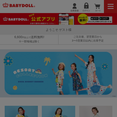
ようこそ ゲスト様
6,600
送料無料!
ご注文後、翌営業日から
円以上で
3〜5営業日以内に出荷予定
※一部地域は除く