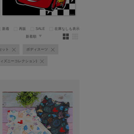
新着
再販
SALE
在庫なしも表示
新着順
セット
ボディスーツ
on(ディズニーコレクション)