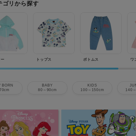
テゴリから探す
ター
トップス
ボトムス
ワ
 BORN
BABY
KIDS
JU
70cm
80～90cm
100～150cm
140～