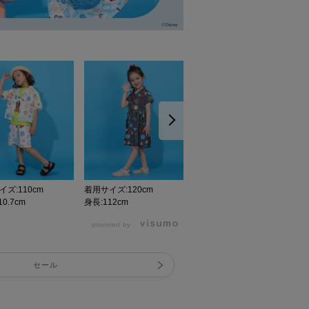
ズ:110cm
着用サイズ:120cm
着用サイズ:110cm
0.7cm
身長:112cm
身長:110.7cm
身
powered by
セール