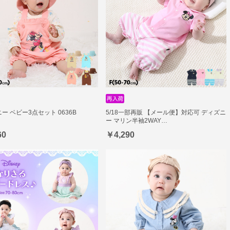
ー ベビー3点セット 0636B
5/18一部再販 【メール便】対応可 ディズニ
ー マリン半袖2WAY…
60
￥4,290