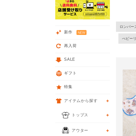
ロンパー
新作
べビー
再入荷
SALE
ギフト
特集
アイテムから探す
トップス
アウター