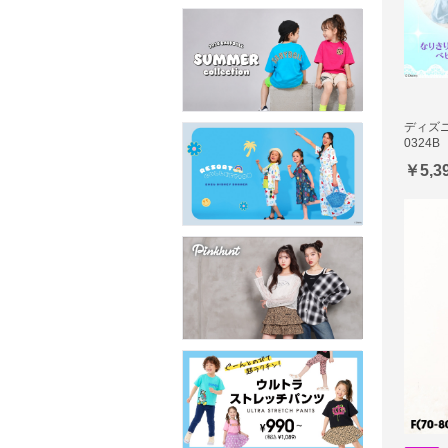
ディズニ
0324B
￥5,3