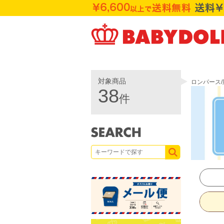
対象商品
ロンパース/
38
件