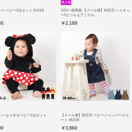
ー ベビー3点セット 0141B
3/23一部再販 【メール便】対応可 ハイキュ
ー!!どっちもアニマル…
40
￥2,189
ニー なりきるベビー2点セット
【メール便】対応可 ベビージャンパースカ
ート 9631B
90
￥3,960