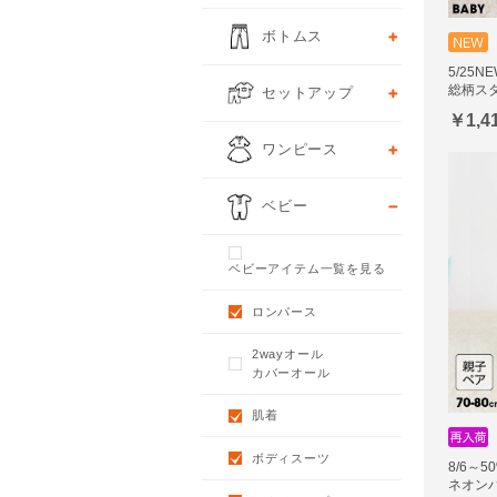
ボトムス
5/25
総柄スタ
セットアップ
￥1,4
ワンピース
ベビー
ベビーアイテム一覧を見る
ロンパース
2wayオール
カバーオール
肌着
ボディスーツ
8/6～
ネオン