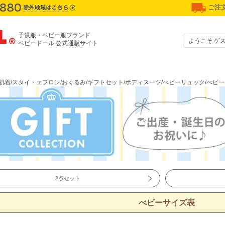
ご注文
子供服・ベビー服ブランド
ようこそ ゲ
ベビードール 公式通販サイト
肌着/スタイ・エプロン/おくるみ/ギフトセット/ボディスーツ/べビーリュック/べビ
2点セット
べビーサイズ表