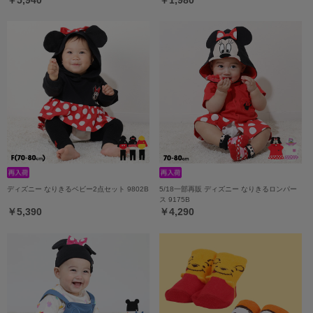
ディズニー なりきるベビー2点セット 9802B
5/18一部再販 ディズニー なりきるロンパー
ス 9175B
￥5,390
￥4,290