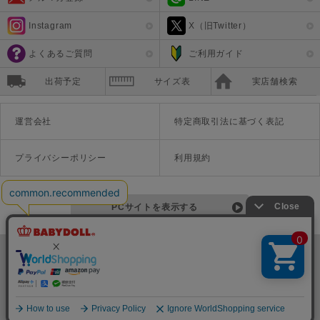
Instagram
X（旧Twitter）
よくあるご質問
ご利用ガイド
出荷予定
サイズ表
実店舗検索
運営会社
特定商取引法に基づく表記
プライバシーポリシー
利用規約
PCサイトを表示する
©Disney ©Disney/Pixar ©Disney. Based on the "Winnie the Pooh" works by A.A. Milne and E.H. Shepard.
TM＆©Universal Studios
© '26 SANRIO CO., LTD. APPR. NO. L670222
株式会社COZY
〒542-0081 大阪府大阪市中央区南船場1-16-10 大阪岡本ビル3Ｆ
TEL:06-6125-1458
Copyright
BABYDOLL（ベビードール）公式通販サイト 株式会社COZY
all rights reserved.