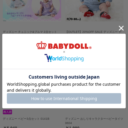
ディズニー チュニック&ブルマ 2点セット
【OUTLET】20%OFF SALE ディズニー デ
0324B
ニムベビーセットアップ 0298B
￥5,390
￥4,312 (20%OFF)
ディズニー ベビー3点セット 0141B
ディズニー おしりキャラクターべビータイツ
9604
￥5,940
￥1,980