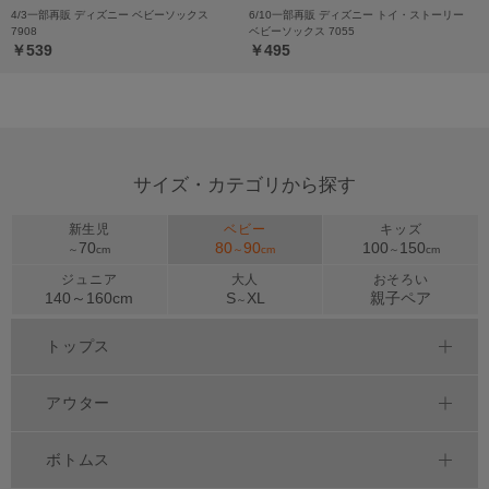
4/3一部再販 ディズニー ベビーソックス
6/10一部再販 ディズニー トイ・ストーリー
7908
ベビーソックス 7055
￥539
￥495
サイズ・カテゴリから探す
新生児
ベビー
キッズ
70
80
90
100
150
～
cm
～
cm
～
cm
ジュニア
大人
おそろい
140～
160
cm
S
XL
親子ペア
～
トップス
アウター
ボトムス