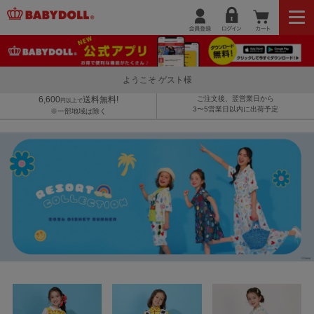
ようこそ ゲスト様
6,600
送料無料!
ご注文後、翌営業日から
円以上で
3〜5営業日以内に出荷予定
※一部地域は除く