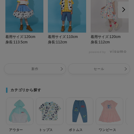
着用サイズ:120cm
着用サイズ:110cm
着用サイズ:120cm
身長:113.5cm
身長:112cm
身長:112cm
powered by
新作
セール
カテゴリから探す
アウター
トップス
ボトムス
ワンピース
セ