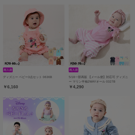
ディズニー ベビー3点セット 0636B
5/18一部再販 【メール便】対応可 ディズニ
ー マリン半袖2WAYオール 0327B
￥6,160
￥4,290