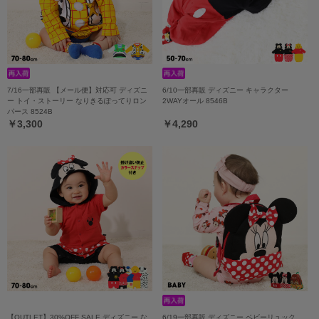
7/16一部再販 【メール便】対応可 ディズニ
6/10一部再販 ディズニー キャラクター
ー トイ・ストーリー なりきるぽってりロン
2WAYオール 8546B
パース 8524B
￥3,300
￥4,290
【OUTLET】30%OFF SALE ディズニー な
6/19一部再販 ディズニー ベビーリュック