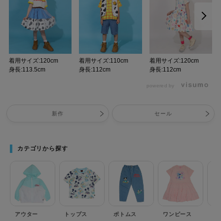
着用サイズ:120cm
着用サイズ:110cm
着用サイズ:120cm
身長:113.5cm
身長:112cm
身長:112cm
powered by
新作
セール
カテゴリから探す
アウター
トップス
ボトムス
ワンピース
セ