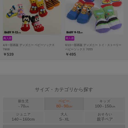
4/3一部再販 ディズニー ベビーソックス
6/10一部再販 ディズニー トイ・ストーリー
7908
ベビーソックス 7055
￥539
￥495
サイズ・カテゴリから探す
新生児
ベビー
キッズ
70
80
90
100
150
～
cm
～
cm
～
cm
ジュニア
大人
おそろい
140～
160
cm
S
XL
親子ペア
～