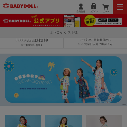
ようこそ ゲスト様
6,600
送料無料!
ご注文後、翌営業日から
円以上で
3〜5営業日以内に出荷予定
※一部地域は除く