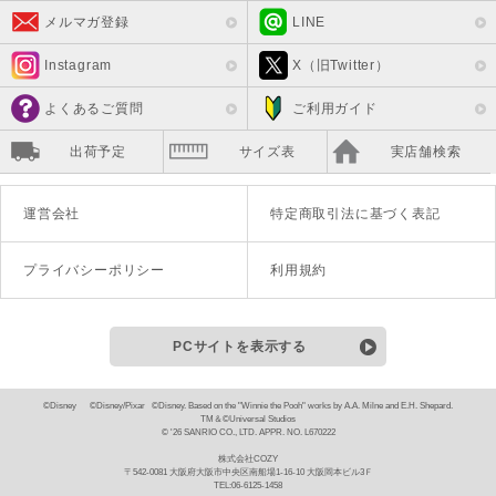
メルマガ登録
LINE
Instagram
X（旧Twitter）
よくあるご質問
ご利用ガイド
出荷予定
サイズ表
実店舗検索
運営会社
特定商取引法に基づく表記
プライバシーポリシー
利用規約
PCサイトを表示する
©Disney ©Disney/Pixar ©Disney. Based on the "Winnie the Pooh" works by A.A. Milne and E.H. Shepard.
TM＆©Universal Studios
© '26 SANRIO CO., LTD. APPR. NO. L670222
株式会社COZY
〒542-0081 大阪府大阪市中央区南船場1-16-10 大阪岡本ビル3Ｆ
TEL:06-6125-1458