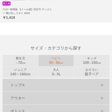
7/16一部再販 【メール便】対応可 ディズニ
ー 飛び出しスタイ 4605
￥1,419
サイズ・カテゴリから探す
新生児
ベビー
キッズ
70
80
90
100
150
～
cm
～
cm
～
cm
ジュニア
大人
おそろい
140～
160
cm
S
XL
親子ペア
～
トップス
アウター
ボトムス