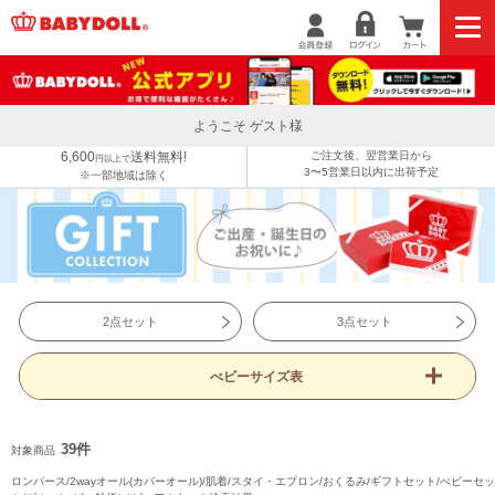
ようこそ ゲスト様
6,600
送料無料!
ご注文後、翌営業日から
円以上で
3〜5営業日以内に出荷予定
※一部地域は除く
2点セット
3点セット
べビーサイズ表
39件
対象商品
ロンパース/2wayオール(カバーオール)/肌着/スタイ・エプロン/おくるみ/ギフトセット/べビーセッ