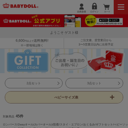
ようこそ ゲスト様
6,600
送料無料!
ご注文後、翌営業日から
円以上で
3〜5営業日以内に出荷予定
※一部地域は除く
2点セット
3点セット
べビーサイズ表
45件
対象商品
ロンパース/2wayオール(カバーオール)/肌着/スタイ・エプロン/おくるみ/ギフトセット/べビーソッ