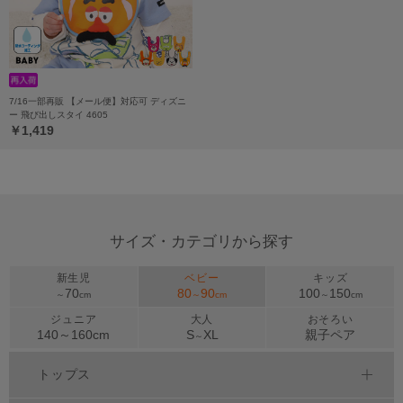
7/16一部再販 【メール便】対応可 ディズニ
ー 飛び出しスタイ 4605
￥1,419
サイズ・カテゴリから探す
新生児
ベビー
キッズ
70
80
90
100
150
～
cm
～
cm
～
cm
ジュニア
大人
おそろい
140～
160
cm
S
XL
親子ペア
～
トップス