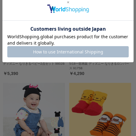
ディズニー なりきるベビー2点セット 9802B
5/18一部再販 ディズニー なりきるロンパー
ス 9175B
￥5,390
￥4,290