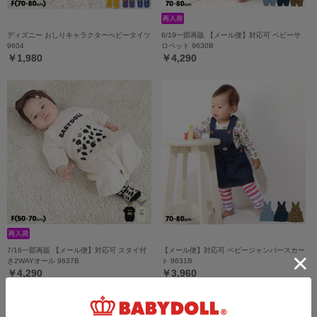
ディズニー おしりキャラクターべビータイツ
6/19一部再販 【メール便】対応可 ベビーサ
9604
ロペット 9630B
￥1,980
￥4,290
7/16一部再販 【メール便】対応可 スタイ付
【メール便】対応可 ベビージャンパースカー
き2WAYオール 9637B
ト 9631B
￥4,290
￥3,960