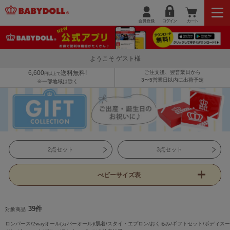
ようこそ ゲスト様
6,600
送料無料!
ご注文後、翌営業日から
円以上で
3〜5営業日以内に出荷予定
※一部地域は除く
2点セット
3点セット
べビーサイズ表
39件
対象商品
ロンパース/2wayオール(カバーオール)/肌着/スタイ・エプロン/おくるみ/ギフトセット/ボディスー