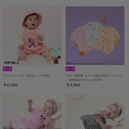
ディズニー ベビー3点セット 0636B
7/16一部再販 【メール便】対応可 ディズニ
ー 総柄2WAYオール 0637B
￥6,160
￥3,960