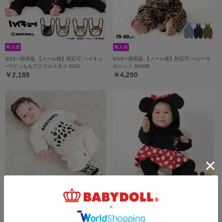
3/23一部再販 【メール便】対応可 ハイキュ
6/19一部再販 【メール便】対応可 ベビーサ
ー!!どっちもアニマルスタイ 0262
ロペット 9630B
￥2,189
￥4,290
7/16一部再販 【メール便】対応可 スタイ付
ディズニー なりきるベビー2点セット 9802B
き2WAYオール 9637B