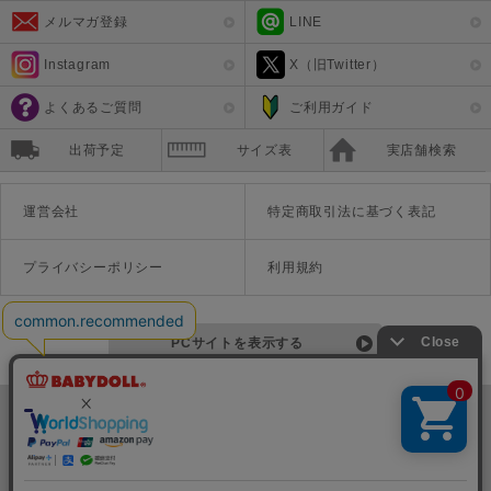
メルマガ登録
LINE
Instagram
X（旧Twitter）
よくあるご質問
ご利用ガイド
出荷予定
サイズ表
実店舗検索
運営会社
特定商取引法に基づく表記
プライバシーポリシー
利用規約
PCサイトを表示する
©Disney ©Disney/Pixar ©Disney. Based on the "Winnie the Pooh" works by A.A. Milne and E.H. Shepard.
TM＆©Universal Studios
© '26 SANRIO CO., LTD. APPR. NO. L670222
株式会社COZY
〒542-0081 大阪府大阪市中央区南船場1-16-10 大阪岡本ビル3Ｆ
TEL:06-6125-1458