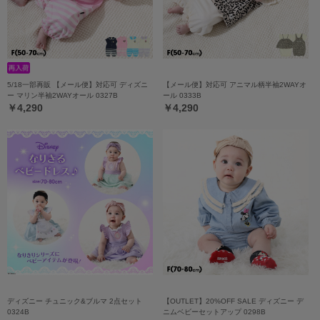
5/18一部再販 【メール便】対応可 ディズニ
【メール便】対応可 アニマル柄半袖2WAYオ
ー マリン半袖2WAYオール 0327B
ール 0333B
￥4,290
￥4,290
ディズニー チュニック&ブルマ 2点セット
【OUTLET】20%OFF SALE ディズニー デ
0324B
ニムベビーセットアップ 0298B