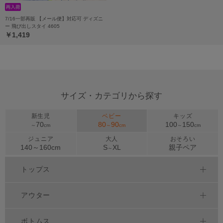
7/16一部再販 【メール便】対応可 ディズニ
ー 飛び出しスタイ 4605
￥1,419
サイズ・カテゴリから探す
新生児
ベビー
キッズ
70
80
90
100
150
～
cm
～
cm
～
cm
ジュニア
大人
おそろい
140～
160
cm
S
XL
親子ペア
～
トップス
アウター
ボトムス