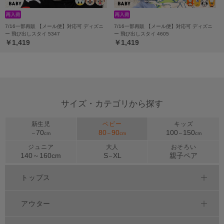
7/16一部再販 【メール便】対応可 ディズニ
7/16一部再販 【メール便】対応可 ディズニ
ー 飛び出しスタイ 5347
ー 飛び出しスタイ 4605
￥1,419
￥1,419
サイズ・カテゴリから探す
新生児
ベビー
キッズ
70
80
90
100
150
～
cm
～
cm
～
cm
ジュニア
大人
おそろい
140～
160
cm
S
XL
親子ペア
～
トップス
アウター