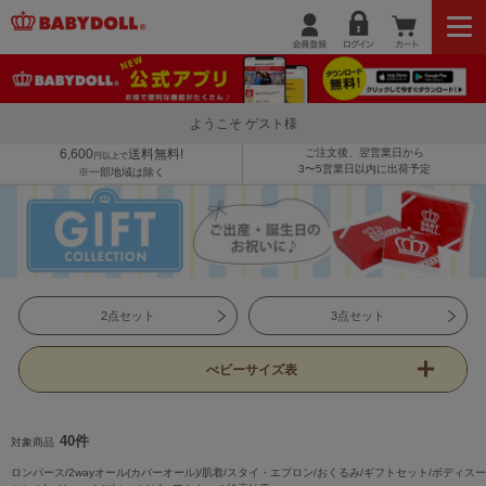
ようこそ ゲスト様
6,600
送料無料!
ご注文後、翌営業日から
円以上で
3〜5営業日以内に出荷予定
※一部地域は除く
2点セット
3点セット
べビーサイズ表
40件
対象商品
ロンパース/2wayオール(カバーオール)/肌着/スタイ・エプロン/おくるみ/ギフトセット/ボディスー