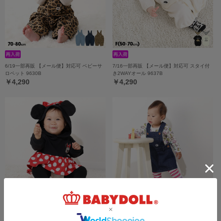
6/19一部再販 【メール便】対応可 ベビーサ
7/16一部再販 【メール便】対応可 スタイ付
ロペット 9630B
き2WAYオール 9637B
￥4,290
￥4,290
ディズニー なりきるベビー2点セット 9802B
【メール便】対応可 ベビージャンパースカー