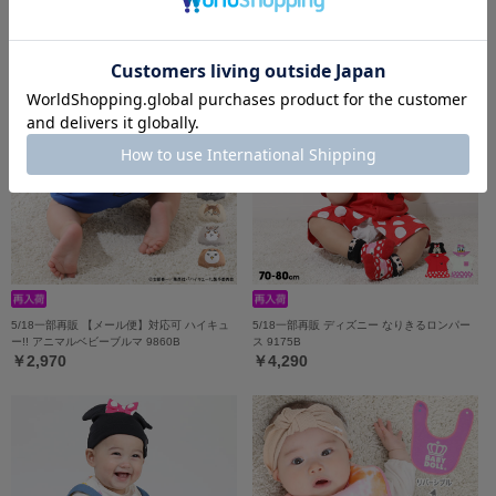
ト 9631B
￥5,390
￥3,960
5/18一部再販 【メール便】対応可 ハイキュ
5/18一部再販 ディズニー なりきるロンパー
ー!! アニマルベビーブルマ 9860B
ス 9175B
￥2,970
￥4,290