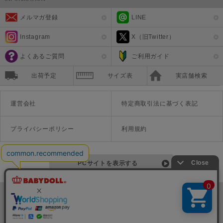
メルマガ登録
LINE
Instagram
X（旧Twitter）
よくあるご質問
ご利用ガイド
出荷予定
サイズ表
実店舗検索
運営会社
特定商取引法に基づく表記
プライバシーポリシー
利用規約
PCサイトを表示する
©Disney ©Disney/Pixar ©Disney. Based on the "Winnie the Pooh" works by A.A. Milne and E.H. Shepard.
TM＆©Universal Studios
© '26 SANRIO CO., LTD. APPR. NO. L670222
株式会社COZY
〒542-0081 大阪府大阪市中央区南船場1-16-10 大阪岡本ビル3Ｆ