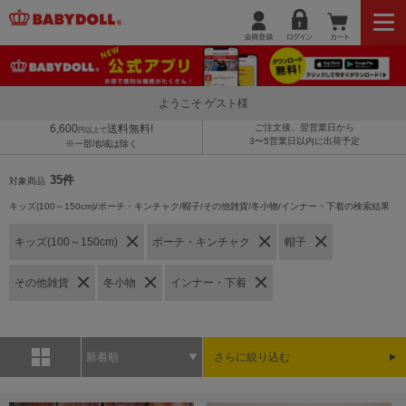
ようこそ ゲスト様
6,600
送料無料!
ご注文後、翌営業日から
円以上で
3〜5営業日以内に出荷予定
※一部地域は除く
35件
対象商品
キッズ(100～150cm)/ポーチ・キンチャク/帽子/その他雑貨/冬小物/インナー・下着の検索結果
キッズ(100～150cm)
ポーチ・キンチャク
帽子
その他雑貨
冬小物
インナー・下着
新着順
さらに絞り込む