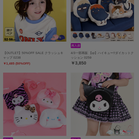
【OUTLET】50%OFF SALE クラッシュキ
4/3一部再販 【qt】ハイキュー!!ダイカットク
ャップ 0238
ッション 0259
￥3,850
￥1,485 (50%OFF)