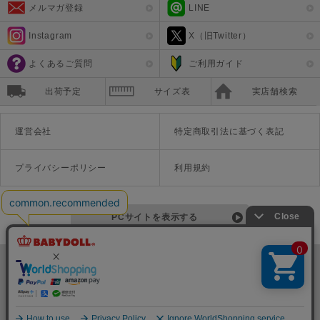
メルマガ登録
LINE
Instagram
X（旧Twitter）
よくあるご質問
ご利用ガイド
出荷予定
サイズ表
実店舗検索
運営会社
特定商取引法に基づく表記
プライバシーポリシー
利用規約
PCサイトを表示する
©Disney ©Disney/Pixar ©Disney. Based on the "Winnie the Pooh" works by A.A. Milne and E.H. Shepard.
TM＆©Universal Studios
© '26 SANRIO CO., LTD. APPR. NO. L670222
株式会社COZY
〒542-0081 大阪府大阪市中央区南船場1-16-10 大阪岡本ビル3Ｆ
TEL:06-6125-1458