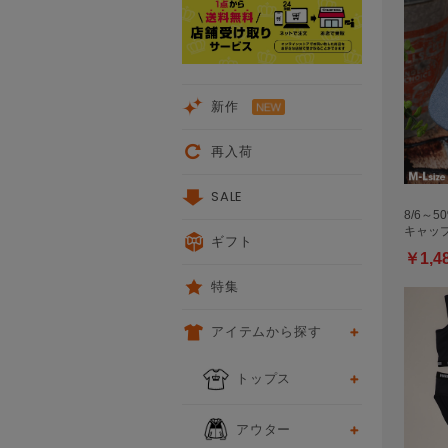
新作
再入荷
SALE
8/6～5
キャップ 
ギフト
￥1,4
特集
アイテムから探す
トップス
アウター