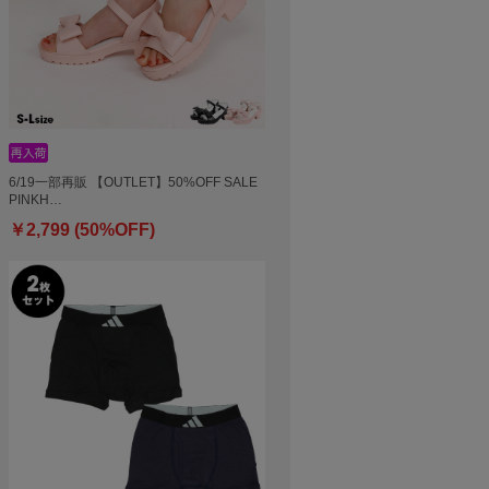
6/19一部再販 【OUTLET】50%OFF SALE
PINKH…
￥2,799 (50%OFF)