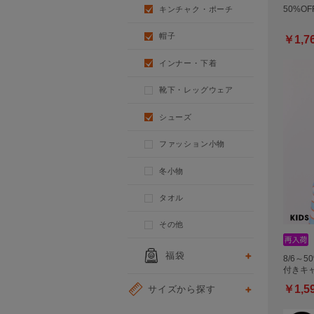
キンチャク・ポーチ
50%OF
帽子
￥1,7
インナー・下着
靴下・レッグウェア
シューズ
ファッション小物
冬小物
タオル
その他
福袋
8/6～5
付きキャ
サイズから探す
￥1,5