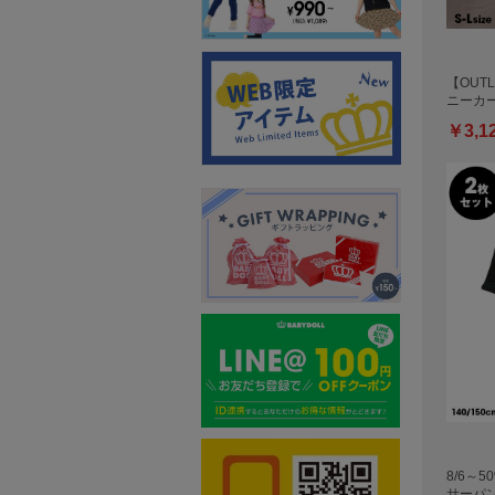
【OUTL
ニーカ
￥3,1
8/6～5
サーパ