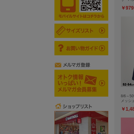
￥979
8/6～5
メッシ
￥1,4