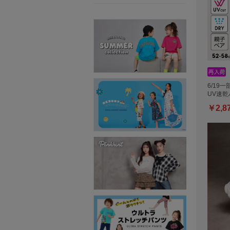
6/19一
UV速乾
￥2,8