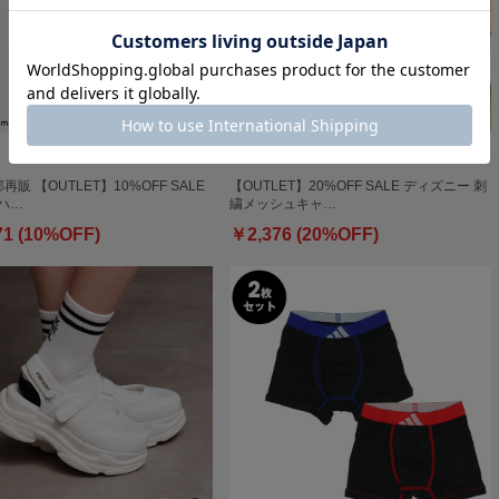
部再販 【OUTLET】10%OFF SALE
【OUTLET】20%OFF SALE ディズニー 刺
ハ…
繍メッシュキャ…
71 (10%OFF)
￥2,376 (20%OFF)