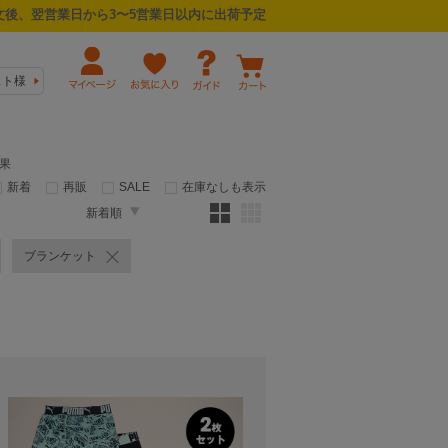
後、翌営業日から3〜5営業日以内に出荷予定
スト様
結果
新着
再販
SALE
在庫なしも表示
新着順
ブランケット