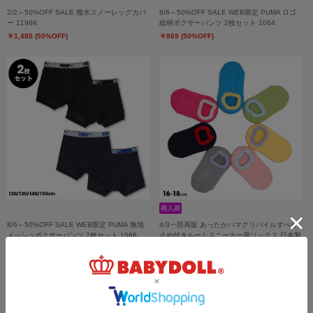
2/2～50%OFF SALE 撥水スノーレッグカバ
8/6～50%OFF SALE WEB限定 PUMA ロゴ
ー 1196K
総柄ボクサーパンツ 2枚セット 1064
￥1,485 (50%OFF)
￥869 (50%OFF)
8/6～50%OFF SALE WEB限定 PUMA 無地
4/3一部再販 あったかハマグリパイルすべり
メッシュボクサーパンツ 2枚セット 1066
止め付きルームスニーカー用ソックス 日本製
1109
￥1,100
￥759 (50%OFF)