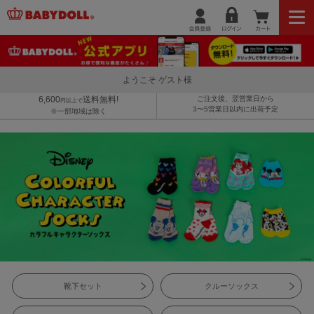
ようこそ ゲスト様
6,600
送料無料!
ご注文後、翌営業日から
円以上で
3〜5営業日以内に出荷予定
※一部地域は除く
靴下セット
クルーソックス