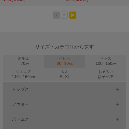
￥979 (50%OFF)
￥979 (50%OFF)
1
2
>
サイズ・カテゴリから探す
新生児
ベビー
キッズ
70
80
90
100
150
～
cm
～
cm
～
cm
ジュニア
大人
おそろい
140～
160
cm
S
XL
親子ペア
～
トップス
アウター
ボトムス