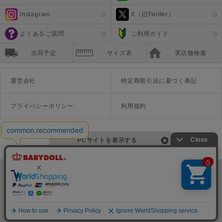
Instagram
X（旧Twitter）
よくあるご質問
ご利用ガイド
出荷予定
サイズ表
実店舗検索
運営会社
特定商取引法に基づく表記
プライバシーポリシー
利用規約
PCサイトを表示する
©Disney ©Disney/Pixar ©Disney. Based on the "Winnie the Pooh" works by A.A. Milne and E.H. Shepard.
TM＆©Universal Studios
© '26 SANRIO CO., LTD. APPR. NO. L670222
株式会社COZY
〒542-0081 大阪府大阪市中央区南船場1-16-10 大阪岡本ビル3Ｆ
TEL:06-6125-1458
Copyright
BABYDOLL（ベビードール）公式通販サイト 株式会社COZY
all rights reserved.