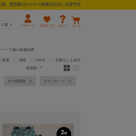
後、翌営業日から3〜5営業日以内に出荷予定
スト様
インナー・下着の検索結果
新着
再販
SALE
在庫なしも表示
新着順
その他雑貨
ブランケット