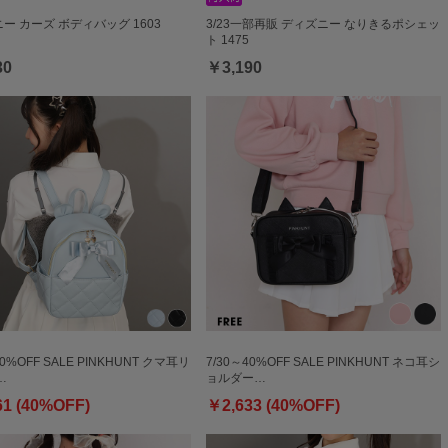
ー カーズ ボディバッグ 1603
3/23一部再販 ディズニー なりきるポシェッ
ト 1475
30
￥3,190
40%OFF SALE PINKHUNT クマ耳リ
7/30～40%OFF SALE PINKHUNT ネコ耳シ
…
ョルダー…
61 (40%OFF)
￥2,633 (40%OFF)