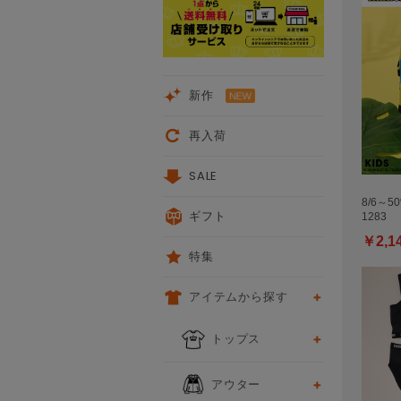
新作
再入荷
SALE
8/6～5
ギフト
1283
￥2,1
特集
アイテムから探す
トップス
アウター