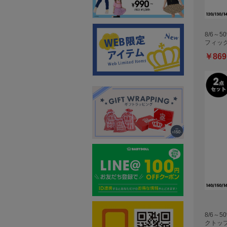
8/6～5
フィッ
￥869
8/6～5
クトッ