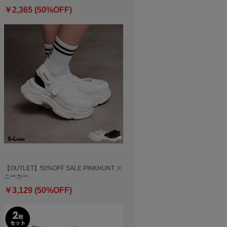
￥2,365 (50%OFF)
【OUTLET】50%OFF SALE PINKHUNT ス
ニーカー…
￥3,129 (50%OFF)