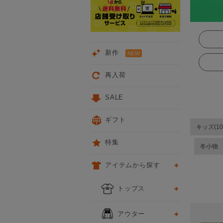
新作
再入荷
SALE
ギフト
キッズ(10
特集
冬小物
アイテムから探す
次
トップス
アウター