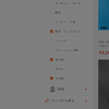
キンチャク・ポーチ
帽子
インナー・下着
靴下・レッグウェア
シューズ
7/23～
ーロラバ
ファッション小物
￥2,1
冬小物
タオル
その他
福袋
サイズから探す