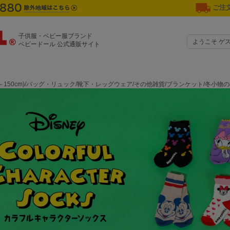
ご注文
子供服・ベビー服ブランド
ようこそ ゲ
ベビードール 公式通販サイト
0～150cm)/バッグ・リュック/靴下・レッグウェア/その他雑貨/ブランケット/冬小物