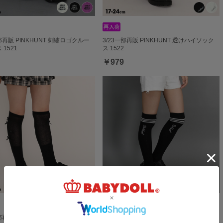
一部再販 PINKHUNT 刺繍ロゴクルー
3/23一部再販 PINKHUNT 透けハイソック
1521
ス 1522
￥979
一部再販 PINKHUNT 履き口ルーズニ
6/19一部再販 PINKHUNT 3本ラインニーハ