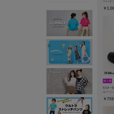
ーハイソ
￥1,0
6/19
ルーソッ
￥759