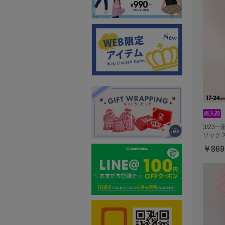
3/23
ソックス 
￥869