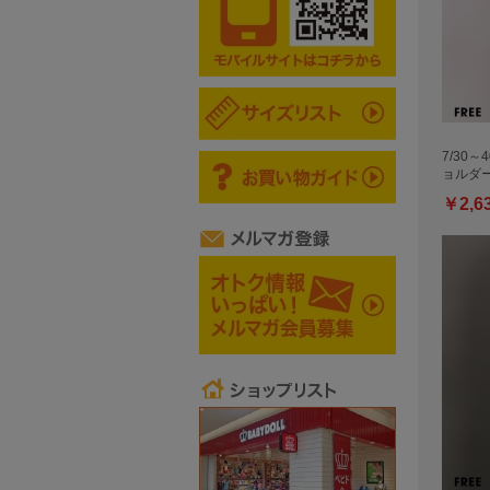
7/30～
ョルダ
￥2,6