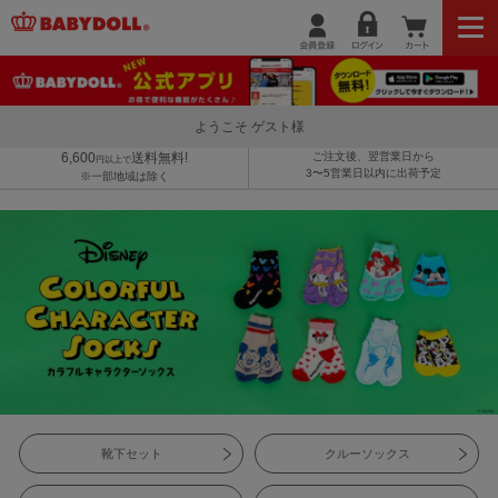
ようこそ ゲスト様
6,600
送料無料!
ご注文後、翌営業日から
円以上で
3〜5営業日以内に出荷予定
※一部地域は除く
靴下セット
クルーソックス