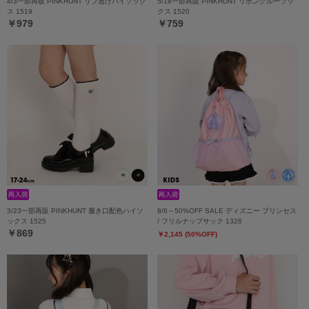
4/3一部再販 PINKHUNT リブ透けハイソック
5/18一部再販 PINKHUNT リボンクルーソッ
ス 1519
クス 1520
￥979
￥759
3/23一部再販 PINKHUNT 履き口配色ハイソ
8/6～50%OFF SALE ディズニー プリンセス
ックス 1525
/ フリルナップサック 1326
￥869
￥2,145 (50%OFF)