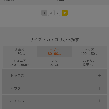
1
2
3
>
サイズ・カテゴリから探す
新生児
ベビー
キッズ
70
80
90
100
150
～
cm
～
cm
～
cm
ジュニア
大人
おそろい
140～
160
cm
S
XL
親子ペア
～
トップス
アウター
ボトムス