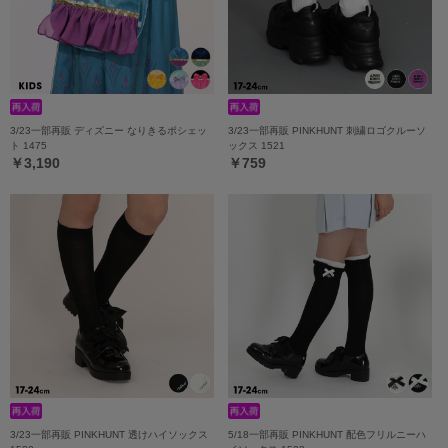
3/23一部再販 ディズニー なりきるポシェッ
3/23一部再販 PINKHUNT 刺繍ロゴクルーソ
ト 1475
ックス 1521
￥3,190
￥759
3/23一部再販 PINKHUNT 透けハイソックス
5/18一部再販 PINKHUNT 配色フリルニーハ