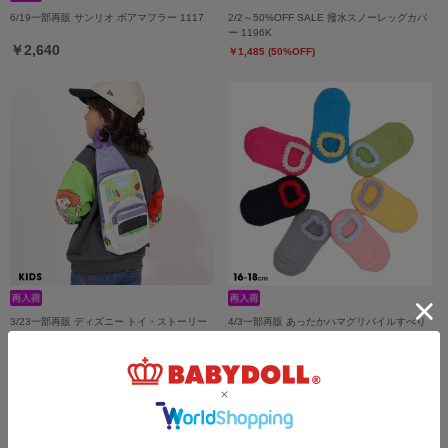
6/19一部再販 サンリオ ボアマフラー 1117
2/2～50%OFF SALE 撥水スノーレッグカバ
ー 1196K
￥2,640
￥1,485 (50%OFF)
3/23一部再販 ディズニー トイ・ストーリー
4/3一部再販 あったかハマグリパイルすべり
ボディバッグ 0833
止め付きルームスニーカー用ソックス 日本製
1109
￥3,630
￥1,100