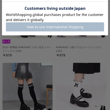
3/23一部再販 PINKHUNT リボン付きニーハ
PINKHUNT ２段フリルニーハイソックス
イソックス 1309
1310
￥979
￥979