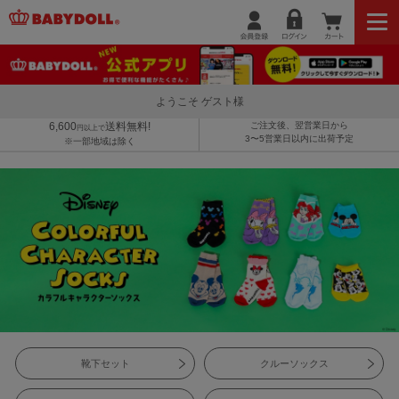
ようこそ ゲスト様
6,600
送料無料!
ご注文後、翌営業日から
円以上で
3〜5営業日以内に出荷予定
※一部地域は除く
靴下セット
クルーソックス