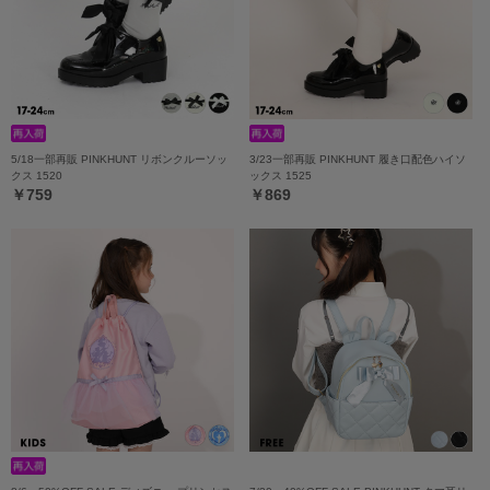
5/18一部再販 PINKHUNT リボンクルーソッ
3/23一部再販 PINKHUNT 履き口配色ハイソ
クス 1520
ックス 1525
￥759
￥869