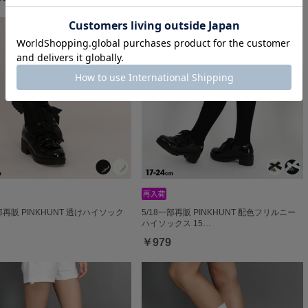
一部再販 PINKHUNT 透けハイソック
5/18一部再販 PINKHUNT 配色フリルニー
ハイソックス 15…
￥979