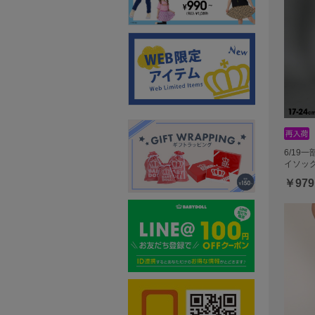
6/19
イソック
￥979