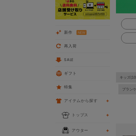
新作
再入荷
SALE
ギフト
キッズ(10
特集
ブラン
アイテムから探す
次
トップス
アウター