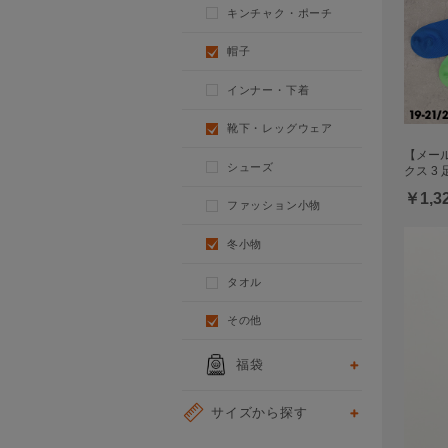
キンチャク・ポーチ
帽子
インナー・下着
靴下・レッグウェア
【メール
シューズ
クス 3 
￥1,3
ファッション小物
冬小物
タオル
その他
福袋
サイズから探す