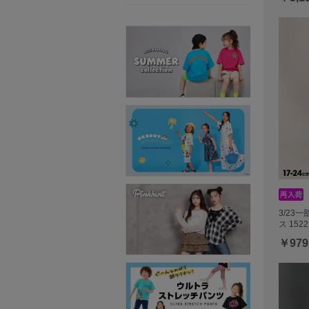
3/23
ス 1522
￥979