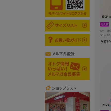
4/3一
クス 15
￥979