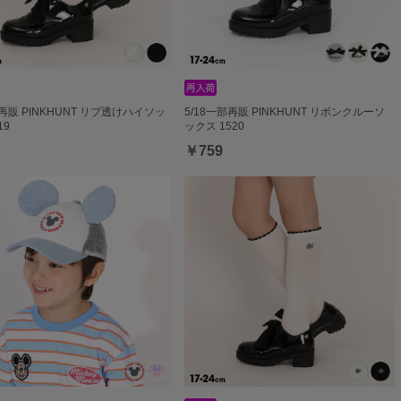
部再販 PINKHUNT リブ透けハイソッ
5/18一部再販 PINKHUNT リボンクルーソ
19
ックス 1520
￥759