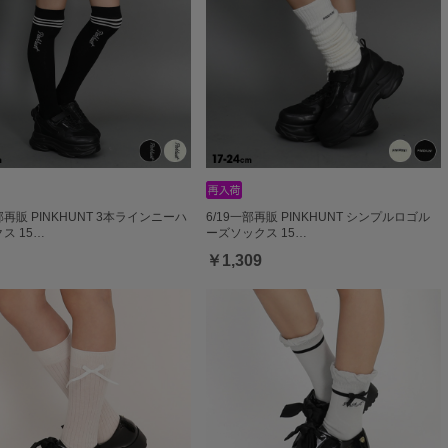
一部再販 PINKHUNT 3本ラインニーハ
6/19一部再販 PINKHUNT シンプルロゴル
ス 15…
ーズソックス 15…
￥1,309