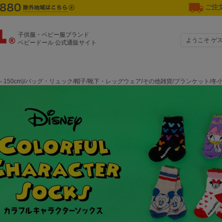
ご注文
子供服・ベビー服ブランド
ようこそ ゲ
ベビードール 公式通販サイト
0～150cm)/バッグ・リュック/帽子/靴下・レッグウェア/その他雑貨/ブランケット/