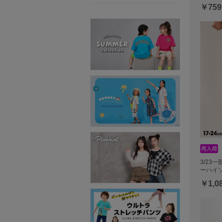
￥759
3/23
ーハイソ
￥1,0