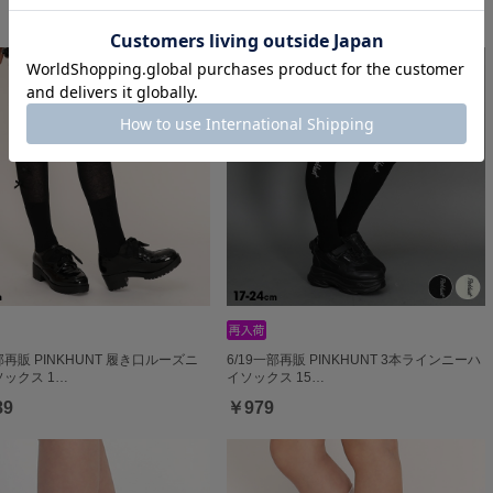
￥979
一部再販 PINKHUNT 履き口ルーズニ
6/19一部再販 PINKHUNT 3本ラインニーハ
ックス 1…
イソックス 15…
89
￥979