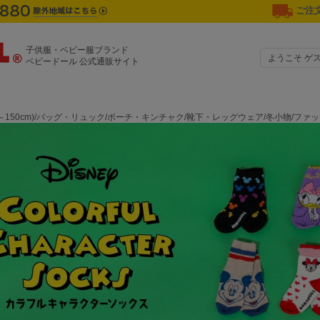
ご注文
子供服・ベビー服ブランド
ようこそ ゲ
ベビードール 公式通販サイト
0～150cm)/バッグ・リュック/ポーチ・キンチャク/靴下・レッグウェア/冬小物/フ