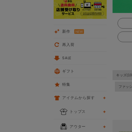
新作
再入荷
SALE
ギフト
キッズ(10
特集
ファッ
アイテムから探す
次
トップス
アウター