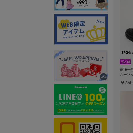
6/19
ルーソッ
￥759