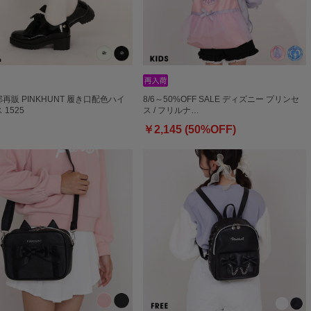
一部再販 PINKHUNT 履き口配色ハイ
8/6～50%OFF SALE ディズニー プリンセ
1525
ス / フリルナ…
￥2,145 (50%OFF)