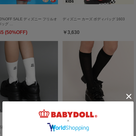
50%OFF SALE ディズニー フリルオ
ディズニー カーズ ボディバッグ 1603
ッグ …
45 (50%OFF)
￥3,630
一部再販 PINKHUNT 刺繍ロゴクルー
3/23一部再販 PINKHUNT 透けハイソック
1521
ス 1522