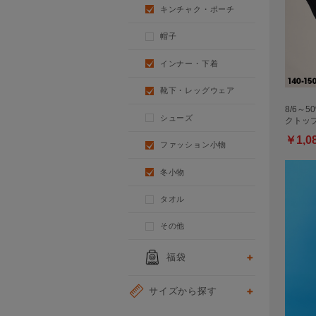
キンチャク・ポーチ
帽子
インナー・下着
靴下・レッグウェア
8/6～5
シューズ
クトッ
￥1,0
ファッション小物
冬小物
タオル
その他
福袋
サイズから探す