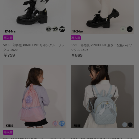
5/18一部再販 PINKHUNT リボンクルーソッ
3/23一部再販 PINKHUNT 履き口配色ハイソ
クス 1520
ックス 1525
￥759
￥869