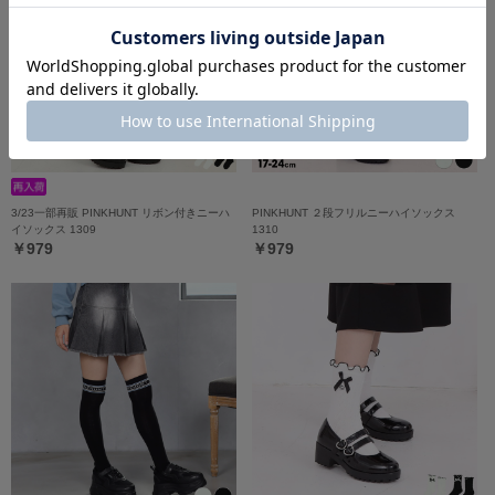
3/23一部再販 PINKHUNT リボン付きニーハ
PINKHUNT ２段フリルニーハイソックス
イソックス 1309
1310
￥979
￥979