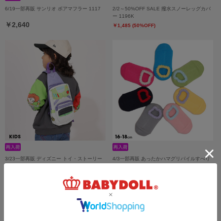
6/19一部再販 サンリオ ボアマフラー 1117
2/2～50%OFF SALE 撥水スノーレッグカバ
ー 1196K
￥2,640
￥1,485 (50%OFF)
3/23一部再販 ディズニー トイ・ストーリー
4/3一部再販 あったかハマグリパイルすべり
ボディバッグ 0833
止め付きルームスニーカー用ソックス 日本製
1109
￥3,630
￥1,100