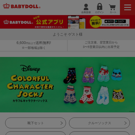
ようこそ ゲスト様
6,600
送料無料!
ご注文後、翌営業日から
円以上で
3〜5営業日以内に出荷予定
※一部地域は除く
靴下セット
クルーソックス