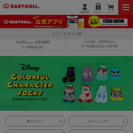
ようこそ ゲスト様
6,600
送料無料!
ご注文後、翌営業日から
円以上で
3〜5営業日以内に出荷予定
※一部地域は除く
靴下セット
クルーソックス