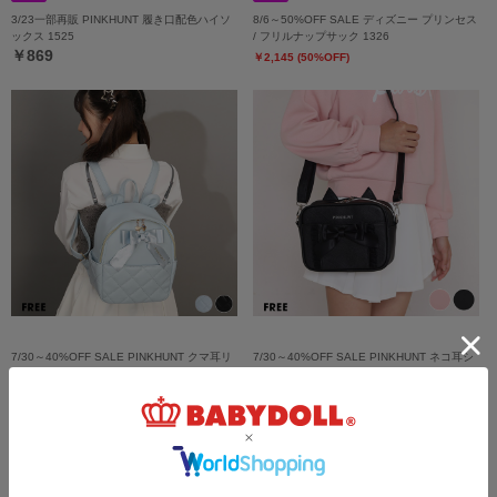
3/23一部再販 PINKHUNT 履き口配色ハイソ
8/6～50%OFF SALE ディズニー プリンセス
ックス 1525
/ フリルナップサック 1326
￥869
￥2,145 (50%OFF)
7/30～40%OFF SALE PINKHUNT クマ耳リ
7/30～40%OFF SALE PINKHUNT ネコ耳シ
ュック 1349
ョルダーバッグ 1350
￥3,161 (40%OFF)
￥2,633 (40%OFF)