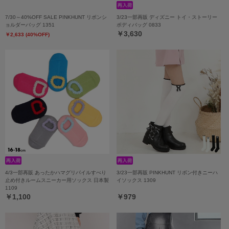
7/30～40%OFF SALE PINKHUNT リボンシ
3/23一部再販 ディズニー トイ・ストーリー
ョルダーバッグ 1351
ボディバッグ 0833
￥3,630
￥2,633 (40%OFF)
4/3一部再販 あったかハマグリパイルすべり
3/23一部再販 PINKHUNT リボン付きニーハ
止め付きルームスニーカー用ソックス 日本製
イソックス 1309
1109
￥1,100
￥979