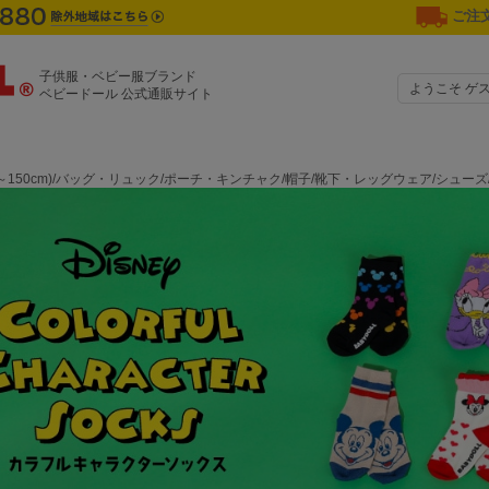
ご注文
子供服・ベビー服ブランド
ようこそ ゲ
ベビードール 公式通販サイト
0～150cm)/バッグ・リュック/ポーチ・キンチャク/帽子/靴下・レッグウェア/シュ