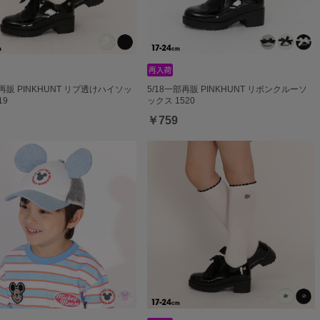
部再販 PINKHUNT リブ透けハイソッ
5/18一部再販 PINKHUNT リボンクルーソ
19
ックス 1520
￥759