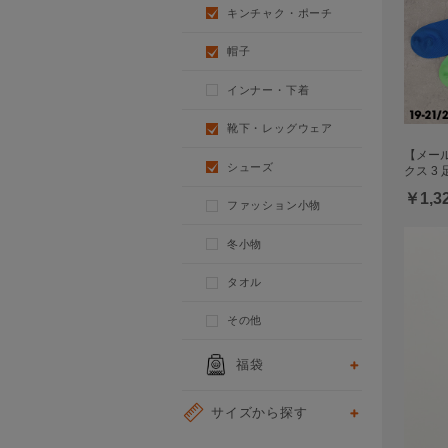
キンチャク・ポーチ
帽子
インナー・下着
靴下・レッグウェア
【メール
シューズ
クス 3 
￥1,3
ファッション小物
冬小物
タオル
その他
福袋
サイズから探す