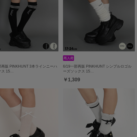
一部再販 PINKHUNT 3本ラインニーハ
6/19一部再販 PINKHUNT シンプルロゴル
ス 15…
ーズソックス 15…
￥1,309