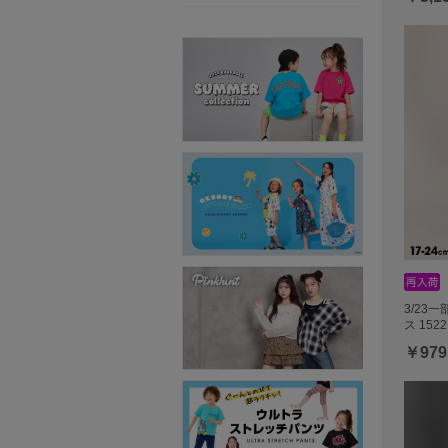
3/23
ス 1522
￥979