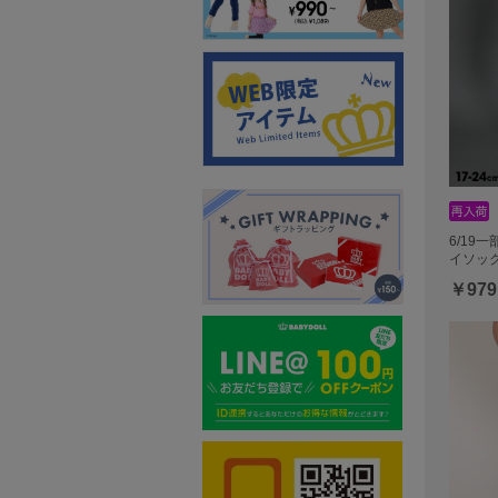
6/19
イソック
￥979