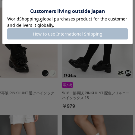
一部再販 PINKHUNT 透けハイソック
5/18一部再販 PINKHUNT 配色フリルニー
ハイソックス 15…
￥979