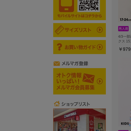
4/3一
クス 15
￥979