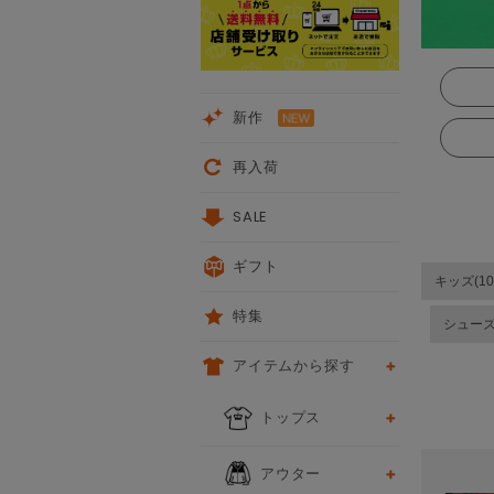
新作
再入荷
SALE
ギフト
キッズ(10
特集
シュー
アイテムから探す
次
トップス
アウター