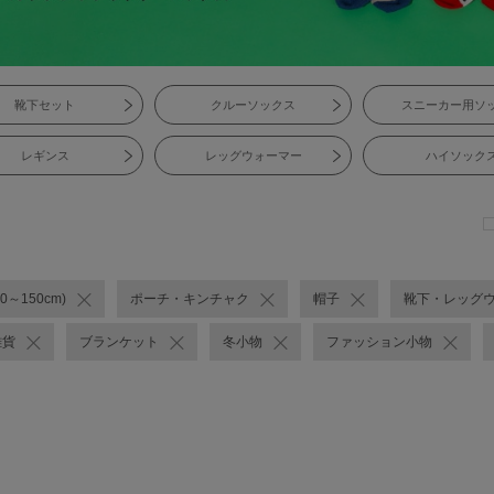
靴下セット
クルーソックス
スニーカー用ソ
レギンス
レッグウォーマー
ハイソック
0～150cm)
ポーチ・キンチャク
帽子
靴下・レッグ
雑貨
ブランケット
冬小物
ファッション小物