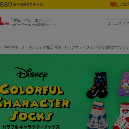
ご注文
子供服・ベビー服ブランド
ようこそ ゲ
ベビードール 公式通販サイト
0～150cm)/ポーチ・キンチャク/帽子/靴下・レッグウェア/タオル/その他雑貨/ブラ