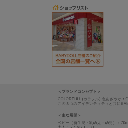
＜ブランドコンセプト＞
COLORFUL! (カラフル) 色あざやか！
この３つのアイデンティティと共にBA
＜主な展開＞
ベビー（新生児・乳幼児・幼児）：70cm / 80c
大人：S / M / L / XL