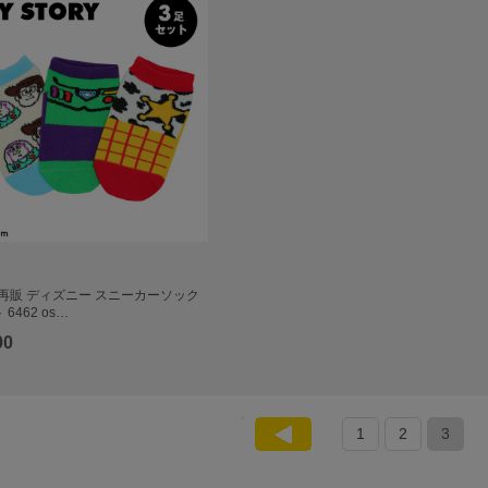
部再販 ディズニー スニーカーソック
6462 os…
00
1
2
3