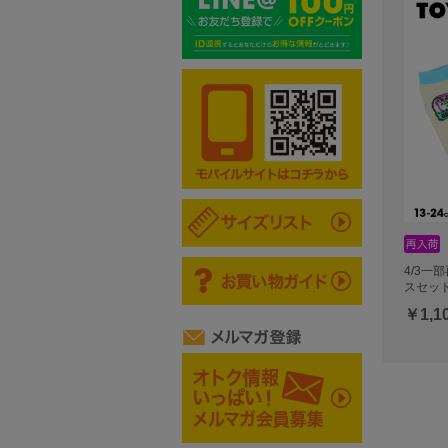
4/3一
スセット 
￥1,1
前