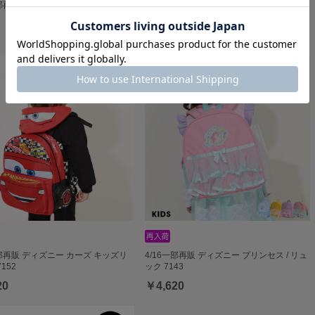
部再販 ニーハイソックス 7322 oa22
2/2～50%OFF SALE 【メール便】対応可
タイツ 7446
￥544 (50%OFF)
一部再販 ディズニー カーズ キッズリ
4/16一部再販 ディズニー プリンセス / リュ
152
ック 7143
20
￥4,620