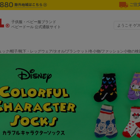
ご注文
子供服・ベビー服ブランド
ようこそ ゲ
ベビードール 公式通販サイト
ック/帽子/靴下・レッグウェア/タオル/ブランケット/冬小物/ファッション小物の検