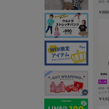
3/23一
￥880
4/16
ュック 7
￥4,6