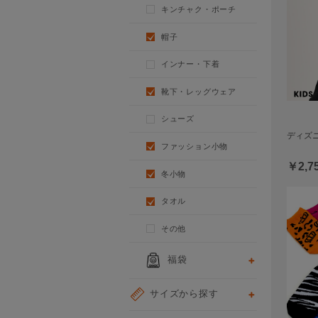
キンチャク・ポーチ
帽子
インナー・下着
靴下・レッグウェア
シューズ
ディズニ
ファッション小物
￥2,7
冬小物
タオル
その他
福袋
サイズから探す