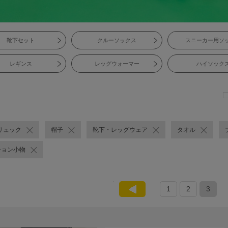
靴下セット
クルーソックス
スニーカー用ソ
レギンス
レッグウォーマー
ハイソック
リュック
帽子
靴下・レッグウェア
タオル
ション小物
1
2
3