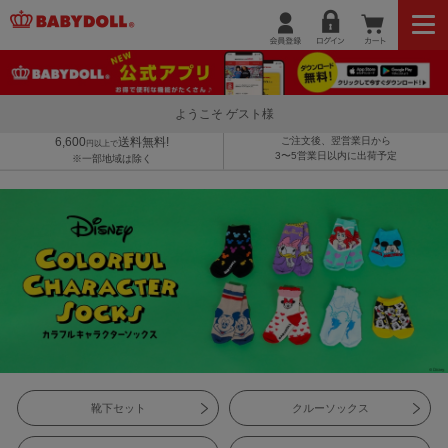
ようこそ ゲスト様
6,600
送料無料!
ご注文後、翌営業日から
円以上で
3〜5営業日以内に出荷予定
※一部地域は除く
靴下セット
クルーソックス