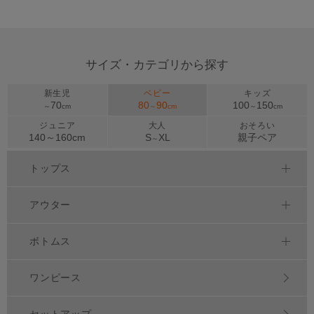
<
サイズ・カテゴリから探す
新生児
ベビー
キッズ
70
80
90
100
150
～
cm
～
cm
～
cm
ジュニア
大人
おそろい
140～
160
cm
S
XL
親子ペア
～
トップス
アウター
ボトムス
ワンピース
セットアップ