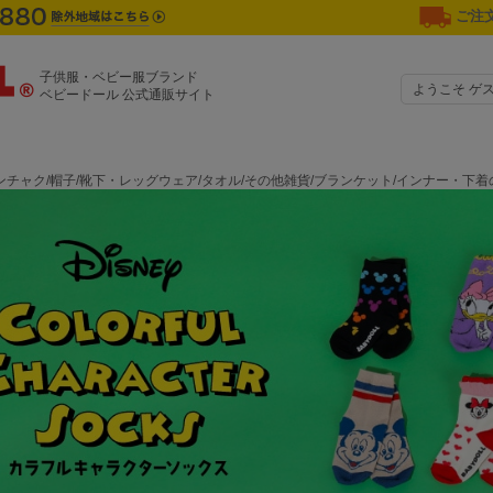
ご注文
子供服・ベビー服ブランド
ようこそ ゲ
ベビードール 公式通販サイト
チャク/帽子/靴下・レッグウェア/タオル/その他雑貨/ブランケット/インナー・下