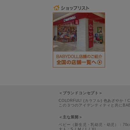
＜ブランドコンセプト＞
COLORFUL! (カラフル) 色あざやか！
この３つのアイデンティティと共にBA
＜主な展開＞
ベビー（新生児・乳幼児・幼児）：70cm / 80c
大人：S / M / L / XL