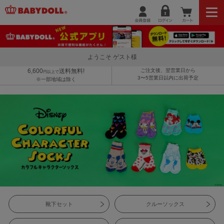
ようこそ ゲスト様
6,600
送料無料!
ご注文後、翌営業日から
円以上で
3〜5営業日以内に出荷予定
※一部地域は除く
靴下セット
クルーソックス