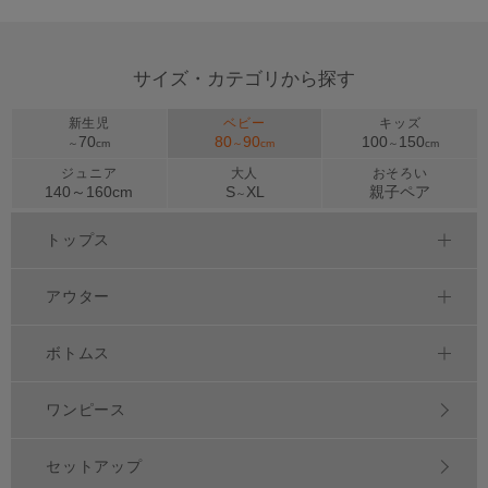
サイズ・カテゴリから探す
新生児
ベビー
キッズ
70
80
90
100
150
～
cm
～
cm
～
cm
ジュニア
大人
おそろい
140～
160
cm
S
XL
親子ペア
～
トップス
アウター
ボトムス
ワンピース
セットアップ