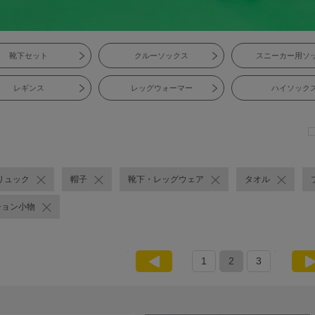
靴下セット
クルーソックス
スニーカー用ソ
レギンス
レッグウォーマー
ハイソック
リュック
帽子
靴下・レッグウェア
タオル
ション小物
1
2
3