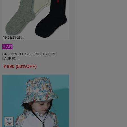
8/6～50%OFF SALE POLO RALPH
LAUREN …
￥990 (50%OFF)