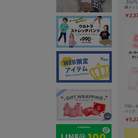
【OUTL
繍メッ
￥2,3
7/30～
バッグ 
￥5,2