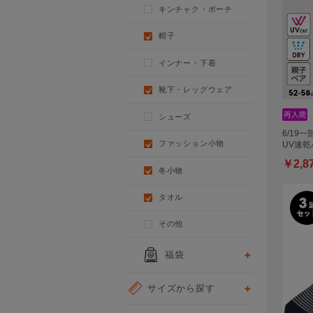
キンチャク・ポーチ
帽子
インナー・下着
靴下・レッグウェア
シューズ
6/19一
ファッション小物
UV速乾
￥2,8
冬小物
タオル
その他
福袋
サイズから探す