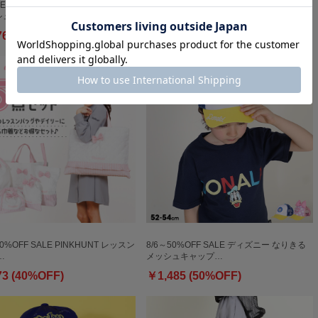
ET】20%OFF SALE ディズニー 刺
6/19一部再販 【OUTLET】50%OFF SALE
シュキャ…
2WAYシ…
76 (20%OFF)
￥2,695 (50%OFF)
40%OFF SALE PINKHUNT レッスン
8/6～50%OFF SALE ディズニー なりきる
…
メッシュキャップ…
73 (40%OFF)
￥1,485 (50%OFF)