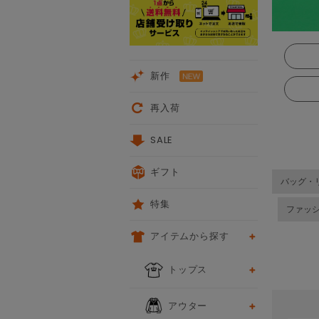
新作
再入荷
SALE
ギフト
バッグ・
特集
ファッ
アイテムから探す
前
次
トップス
アウター