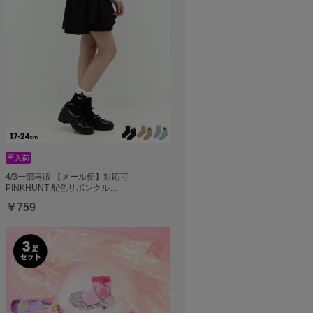
4/3一部再販 【メール便】対応可
PINKHUNT 配色リボンクル…
￥759