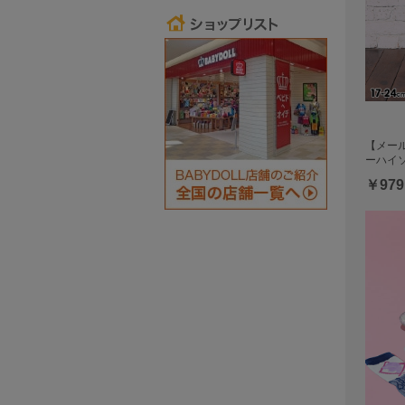
【メール
ーハイソ
￥979