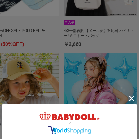
0%OFF SALE POLO RALPH
4/3一部再販 【メール便】対応可 ハイキュ
N …
ー!!ミニトートバッグ …
 (50%OFF)
￥2,860