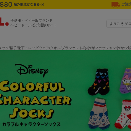
ご注文
子供服・ベビー服ブランド
ようこそ ゲ
ベビードール 公式通販サイト
ック/帽子/靴下・レッグウェア/タオル/ブランケット/冬小物/ファッション小物の検