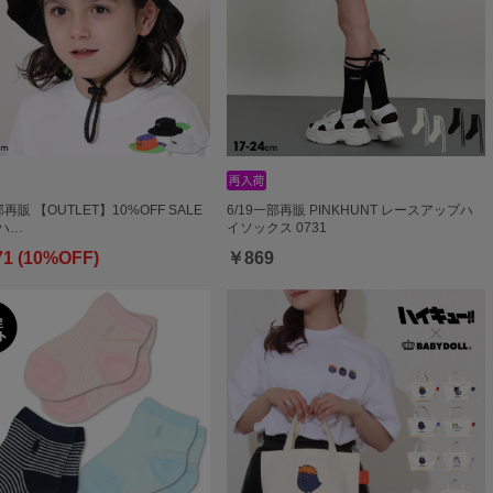
部再販 【OUTLET】10%OFF SALE
6/19一部再販 PINKHUNT レースアップハ
ハ…
イソックス 0731
71 (10%OFF)
￥869