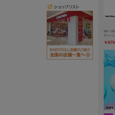
8/6～5
サーパ
￥979