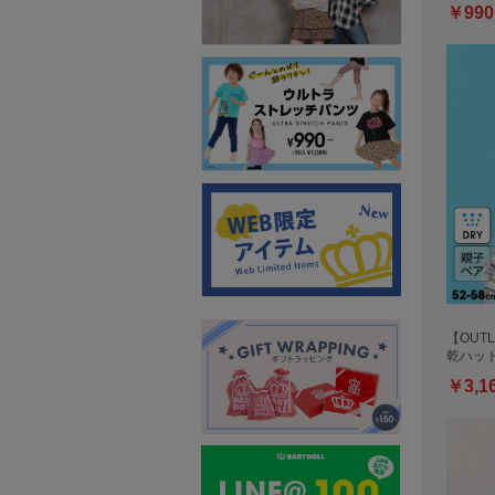
￥990
【OUTL
乾ハット
￥3,1