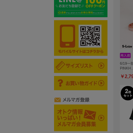
6/19一
PINKH
￥2,7