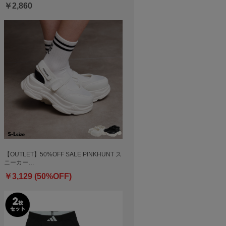
￥2,860
【OUTLET】50%OFF SALE PINKHUNT ス
ニーカー…
￥3,129 (50%OFF)