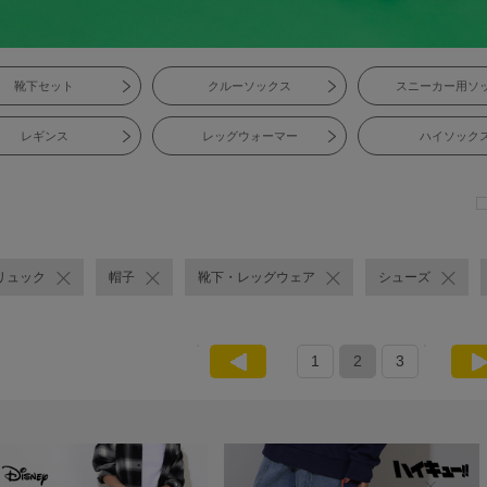
靴下セット
クルーソックス
スニーカー用ソ
レギンス
レッグウォーマー
ハイソック
リュック
帽子
靴下・レッグウェア
シューズ
1
2
3