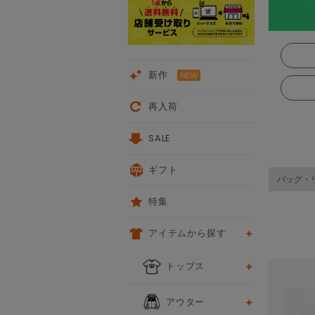
新作
再入荷
SALE
ギフト
バッグ・
特集
アイテムから探す
前
次
トップス
アウター