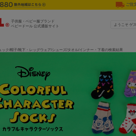
ご注文
子供服・ベビー服ブランド
ようこそ ゲ
ベビードール 公式通販サイト
ック/帽子/靴下・レッグウェア/シューズ/タオル/インナー・下着の検索結果