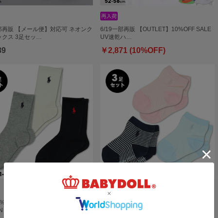
一部再販 【メール便】対応可 ネオンク
6/19一部再販 【OUTLET】10%OFF SALE
クス 3足セッ…
UV速乾ハ…
89
￥2,871 (10%OFF)
0%OFF SALE POLO RALPH
8/6～50%OFF SALE POLO RALPH
N …
LAUREN …