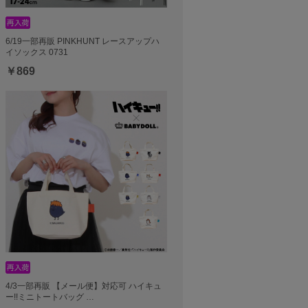
6/19一部再販 PINKHUNT レースアップハ
イソックス 0731
￥869
4/3一部再販 【メール便】対応可 ハイキュ
ー!!ミニトートバッグ …