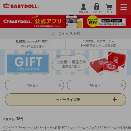
ようこそ ゲスト様
6,600
送料無料!
ご注文後、翌営業日から
円以上で
3〜5営業日以内に出荷予定
※一部地域は除く
2点セット
3点セット
べビーサイズ表
38件
対象商品
ロンパース/2wayオール(カバーオール)/肌着/ギフトセット/べビーソックス/ブルマ/べビー雑貨の検