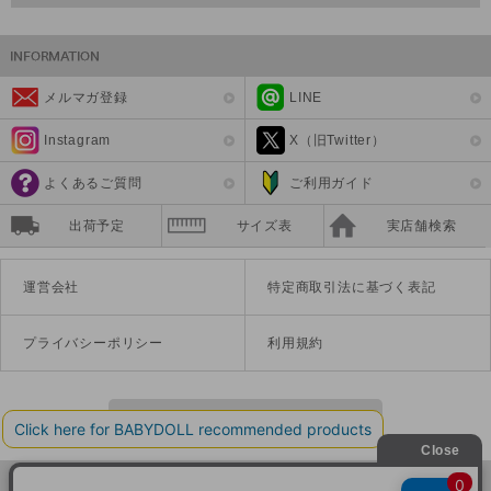
メルマガ登録
LINE
Instagram
X（旧Twitter）
よくあるご質問
ご利用ガイド
出荷予定
サイズ表
実店舗検索
運営会社
特定商取引法に基づく表記
プライバシーポリシー
利用規約
PCサイトを表示する
©Disney ©Disney/Pixar ©Disney. Based on the "Winnie the Pooh" works by A.A. Milne and E.H. Shepard.
TM＆©Universal Studios