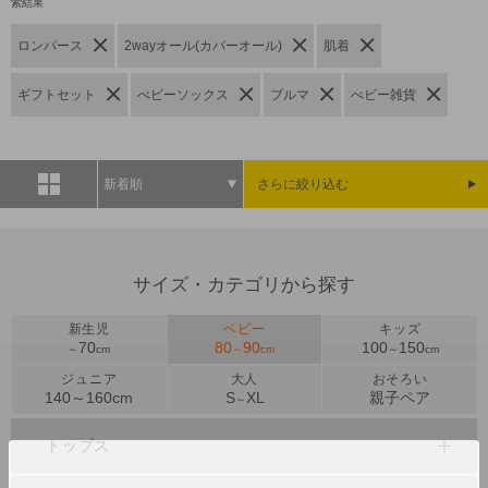
索結果
ロンパース
2wayオール(カバーオール)
肌着
ギフトセット
べビーソックス
ブルマ
べビー雑貨
新着順
さらに絞り込む
サイズ・カテゴリから探す
新生児
ベビー
キッズ
70
80
90
100
150
～
cm
～
cm
～
cm
ジュニア
大人
おそろい
140～
160
cm
S
XL
親子ペア
～
トップス